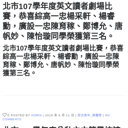
北市107學年度英文讀者劇場比
賽，恭喜綜高一忠楊采軒、楊睿
勳，廣設一忠陳育稼、鄭博允、唐
帆妙、陳怡璇同學榮獲第三名。
北市107學年度英文讀者劇場比賽，恭喜
綜高一忠
楊采軒
、
楊睿勳
，廣設一忠
陳
育稼
、
鄭博允
、
唐帆妙、陳怡璇
同學榮
獲
第三名
。
0
POSTED BY
ADMIN
2018 年 6 月 11 日
綜合高中_榮耀榜
NO
COMMENTS