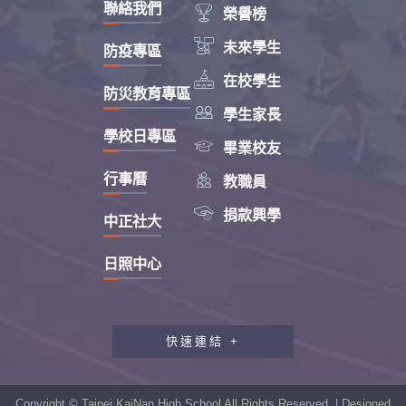
聯絡我們

榮譽榜

未來學生
防疫專區

在校學生
防災教育專區

學生家長
學校日專區

畢業校友

行事曆
教職員

捐款興學
中正社大
日照中心
快速連結 +
教職員工研習專區
行政會報專區
Copyright © Taipei KaiNan High School All Rights Reserved. | Designed