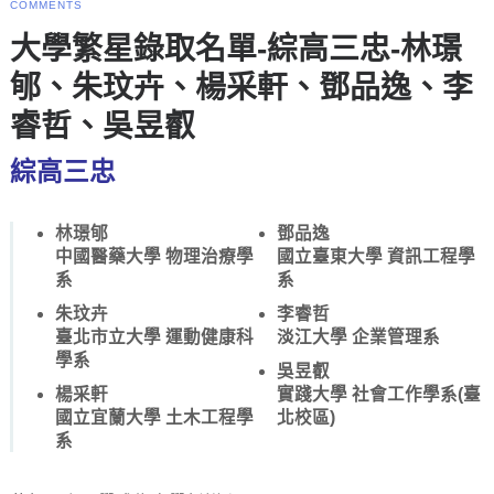
COMMENTS
大學繁星錄取名單-綜高三忠-林璟
郇、朱玟卉、楊采軒、鄧品逸、李
睿哲、吳昱叡
綜高三忠
林璟郇
鄧品逸
中國醫藥大學 物理治療學
國立臺東大學 資訊工程學
系
系
朱玟卉
李睿哲
臺北市立大學 運動健康科
淡江大學 企業管理系
學系
吳昱叡
楊采軒
實踐大學 社會工作學系(臺
國立宜蘭大學 土木工程學
北校區)
系