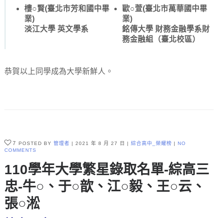
樓○賢(臺北市芳和國中畢
歐○萱(臺北市萬華國中畢
業)
業)
淡江大學 英文學系
銘傳大學 財務金融學系財
務金融組（臺北校區）
恭賀以上同學成為大學新鮮人。
7
POSTED BY
管理者
2021 年 8 月 27 日
綜合高中_榮耀榜
NO
COMMENTS
110學年大學繁星錄取名單-綜高三
忠-牛○、于○歆、江○毅、王○云、
張○淞