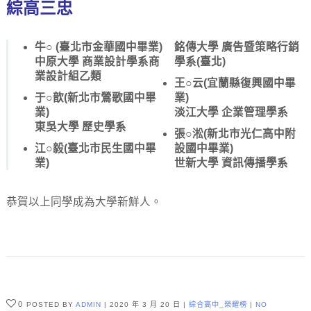
綜高三忠
牛○ (臺北市金華國中畢業)
銘傳大學 廣告暨策略行銷
中原大學 商業設計學系商
學系(臺北)
業設計組乙類
王○云(宜蘭縣復興國中畢
于○歆(新北市鶯歌國中畢
業)
業)
淡江大學 企業管理學系
東吳大學 歷史學系
張○淞(新北市光仁高中附
江○毅(臺北市民生國中畢
設國中畢業)
業)
世新大學 資訊傳播學系
恭賀以上同學成為大學新鮮人。
0
POSTED BY
ADMIN
2020 年 3 月 20 日
綜合高中_榮耀榜
NO