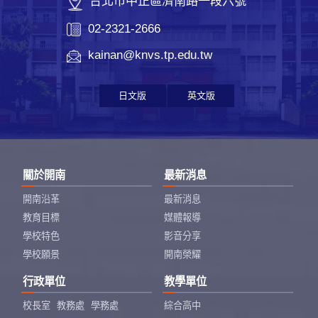
台北市中正區濟南路一段六號
02-2321-2666
kainan@knvs.tp.edu.tw
日文版
英文版
關於開南
最新消息
開南沿革
最新消息
教育目標
媒體報導
學校特色
影音分享
學校願景
開南榮耀
行政單位
教學單位
校長室
教務處
學務處
綜合高中