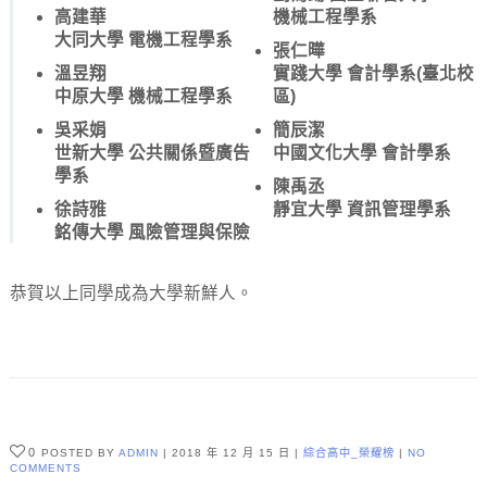
高建華
機械工程學系
大同大學 電機工程學系
張仁曄
溫昱翔
實踐大學 會計學系(臺北校
中原大學 機械工程學系
區)
吳采娟
簡辰潔
世新大學 公共關係暨廣告
中國文化大學 會計學系
學系
陳禹丞
徐詩雅
靜宜大學 資訊管理學系
銘傳大學 風險管理與保險
恭賀以上同學成為大學新鮮人。
0
POSTED BY
ADMIN
2018 年 12 月 15 日
綜合高中_榮耀榜
NO
COMMENTS