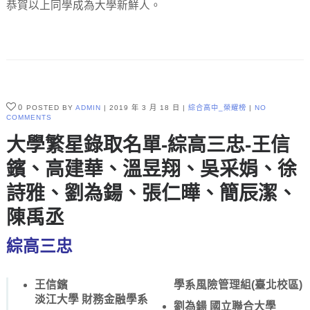
恭賀以上同學成為大學新鮮人。
0
POSTED BY
ADMIN
2019 年 3 月 18 日
綜合高中_榮耀榜
NO
COMMENTS
大學繁星錄取名單-綜高三忠-王信
鑌、高建華、溫昱翔、吳采娟、徐
詩雅、劉為鍚、張仁曄、簡辰潔、
陳禹丞
綜高三忠
王信鑌
學系風險管理組(臺北校區)
淡江大學 財務金融學系
劉為鍚 國立聯合大學