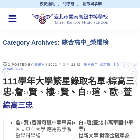
校友通訊
行事曆
附設與承辦
QUICK LINKS
Category Archives: 綜合高中_榮耀榜
1
POSTED BY
圖書室
2022 年 3 月 22 日
綜合高中_榮耀榜
NO
COMMENTS
111學年大學繁星錄取名單-綜高三
忠-詹○賢、樓○賢、白○瑄、歐○萱
綜高三忠
詹○賢 (香港可道中學畢業)
白○瑄(臺北市萬華國中畢
國立東華大學 應用數學系
業)
數學科學組
世新大學 財務金融學系