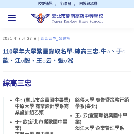
校友通訊
行事曆
附設與承辦
QUICK LINKS
2021 年 8 月 27 日
綜合高中_榮耀榜
110學年大學繁星錄取名單-綜高三忠-牛○、于○
歆、江○毅、王○云、張○淞
綜高三忠
牛○ (臺北市金華國中畢業)
銘傳大學 廣告暨策略行銷
中原大學 商業設計學系商
學系(臺北)
業設計組乙類
王○云(宜蘭縣復興國中畢
于○歆(新北市鶯歌國中畢
業)
業)
淡江大學 企業管理學系