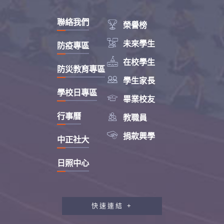
聯絡我們

榮譽榜

未來學生
防疫專區

在校學生
防災教育專區

學生家長
學校日專區

畢業校友

行事曆
教職員

捐款興學
中正社大
日照中心
快速連結 +
教職員工研習專區