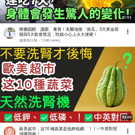
21:13
降膽固醇、護眼、養胃！名醫強推「南瓜」3大黃金搭
檔與5大飲食禁忌，吃錯小心上火大便硬！
健康每日報
•
134K views
34:00
歐美超市，这10 種蔬菜是低鉀低磷、！！✅中英對照
採購指南！