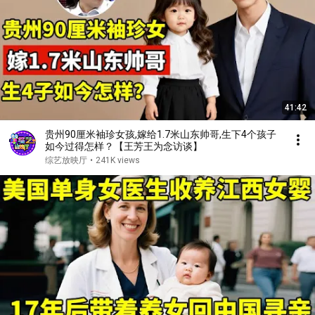
41:42
贵州90厘米袖珍女孩,嫁给1.7米山东帅哥,生下4个孩子
如今过得怎样？【王芳王为念访谈】
综艺放映厅
•
241K views