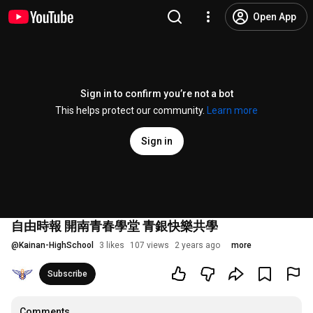
Open App
Sign in to confirm you’re not a bot
This helps protect our community.
Learn more
Sign in
自由時報 開南青春學堂 青銀快樂共學
@
Kainan-HighSchool
3 likes
107 views
2 years ago
more
Subscribe
Comments