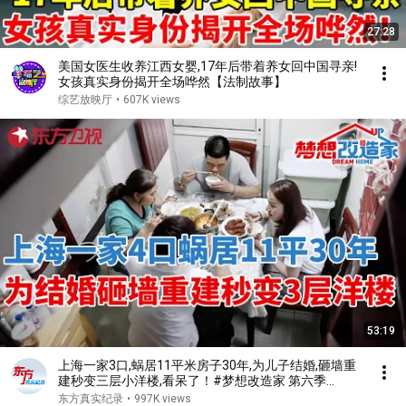
27:28
美国女医生收养江西女婴,17年后带着养女回中国寻亲!
女孩真实身份揭开全场哗然【法制故事】
综艺放映厅
•
607K views
53:19
上海一家3口,蜗居11平米房子30年,为儿子结婚,砸墙重
建秒变三层小洋楼,看呆了！#梦想改造家 第六季
S06EP02
东方真实纪录
•
997K views