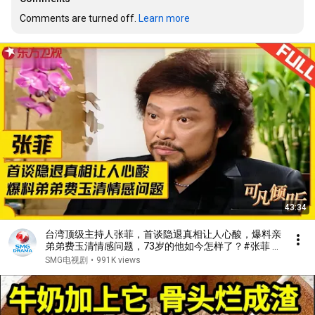
Comments are turned off. 
Learn more
43:34
台湾顶级主持人张菲，首谈隐退真相让人心酸，爆料亲
弟弟费玉清情感问题，73岁的他如今怎样了？#张菲 #
费玉清 #可凡倾听 FULL
SMG电视剧
•
991K views