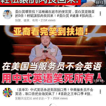
32:12
蛋白質哪里找？這種藏在超市的便宜貨，蛋白質是雞蛋
的5倍！輕鬆讓肌肉長回來！#蛋白質 #健康 #肌肉流
失 #肌少症
快樂、健康、有用
•
215K views
1:30:08
《喜单3》中式英语杀进美国脱口秀！华裔服务员不会
英语，靠口音把全场笑疯了！#喜剧之王单口季 #脱口
秀 #搞笑 #喜剧 #funny #综艺
笑翻天综艺社 and 叭叭一下
•
356K views