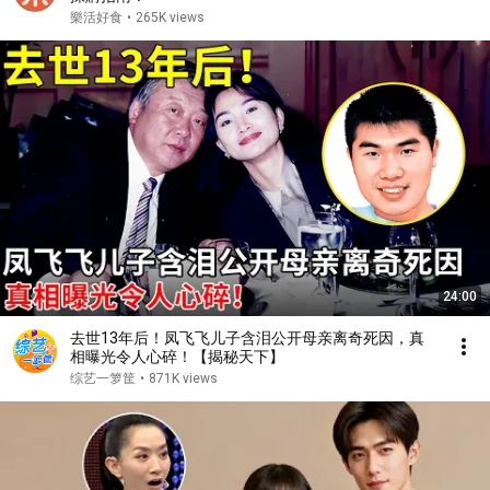
樂活好食
•
265K views
24:00
去世13年后！凤飞飞儿子含泪公开母亲离奇死因，真
相曝光令人心碎！【揭秘天下】
综艺一箩筐
•
871K views