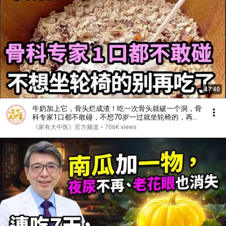
47:40
牛奶加上它，骨头烂成渣！吃一次骨头就破一个洞，骨
科专家1口都不敢碰，不想70岁一过就坐轮椅的，再喜
欢都要忌口！【家庭大医生】
《家有大中医》官方频道
•
706K views