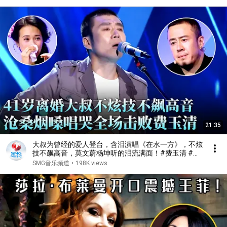
21:35
大叔为曾经的爱人登台，含泪演唱《在水一方》，不炫
技不飙高音，莫文蔚杨坤听的泪流满面！#费玉清 #任
柏儒 #天籁之战1 精华版 clip
SMG音乐频道
•
198K views