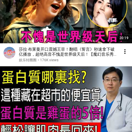
20:19
莎拉·布莱曼开口震撼王菲！翻唱《誓言》秒速拿下破
亿播放，超绝高音不愧是世界级天后！【魔幻音乐秀】
#王菲 #莎拉·布莱曼
娱乐转圈圈
•
176K views