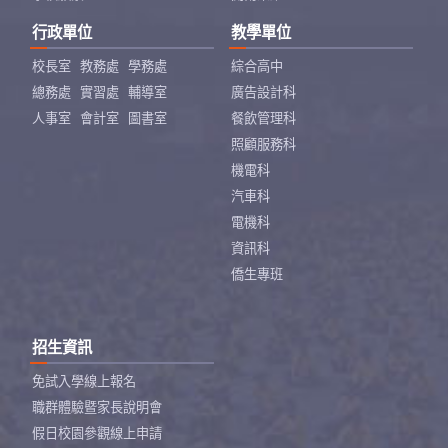
行政單位
教學單位
校長室
教務處
學務處
綜合高中
總務處
實習處
輔導室
廣告設計科
人事室
會計室
圖書室
餐飲管理科
照顧服務科
機電科
汽車科
電機科
資訊科
僑生專班
招生資訊
免試入學線上報名
職群體驗暨家長說明會
假日校園參觀線上申請