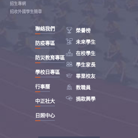
招生專網
招收外國學生簡章
聯絡我們

榮譽榜

未來學生
防疫專區

在校學生
防災教育專區

學生家長
學校日專區

畢業校友

行事曆
教職員

捐款興學
中正社大
日照中心