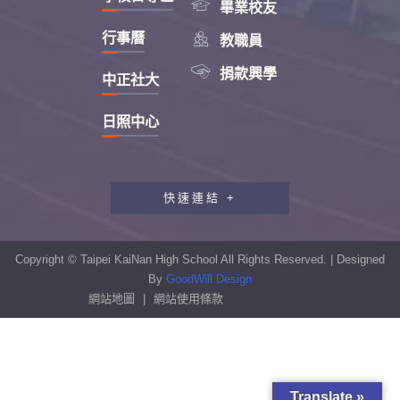

畢業校友

行事曆
教職員

捐款興學
中正社大
日照中心
快速連結 +
教職員工研習專區
行政會報專區
Copyright © Taipei KaiNan High School All Rights Reserved. | Designed
性別平等教育專區
By
GoodWill Design
網站地圖
|
網站使用條款
學生申訴及再申訴制度
資訊安全宣導專區
校園反霸凌專區
Translate »