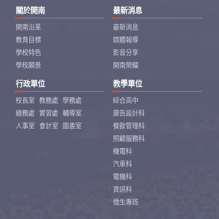
關於開南
最新消息
開南沿革
最新消息
教育目標
媒體報導
學校特色
影音分享
學校願景
開南榮耀
行政單位
教學單位
校長室
教務處
學務處
綜合高中
總務處
實習處
輔導室
廣告設計科
人事室
會計室
圖書室
餐飲管理科
照顧服務科
機電科
汽車科
電機科
資訊科
僑生專班