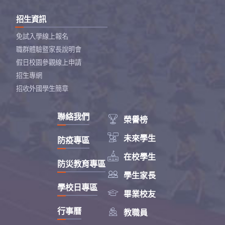
招生資訊
免試入學線上報名
職群體驗暨家長說明會
假日校園參觀線上申請
招生專網
招收外國學生簡章
聯絡我們

榮譽榜

未來學生
防疫專區

在校學生
防災教育專區

學生家長
學校日專區

畢業校友

行事曆
教職員