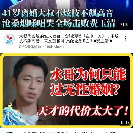
21:35
大叔为曾经的爱人登台，含泪演唱《在水一方》，不炫
技不飙高音，莫文蔚杨坤听的泪流满面！#费玉清 #任
柏儒 #天籁之战1 精华版 clip
SMG音乐频道
•
196K views
45:47