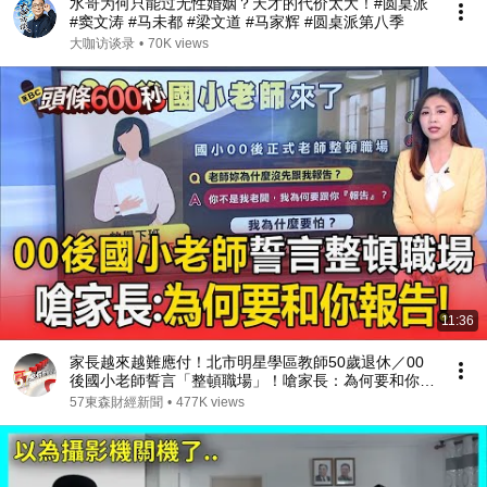
水哥为何只能过无性婚姻？天才的代价太大！#圆桌派
#窦文涛 #马未都 #梁文道 #马家辉 #圆桌派第八季
大咖访谈录
•
70K views
11:36
家長越來越難應付！北市明星學區教師50歲退休／00
後國小老師誓言「整頓職場」！嗆家長：為何要和你報
告
57東森財經新聞
•
477K views