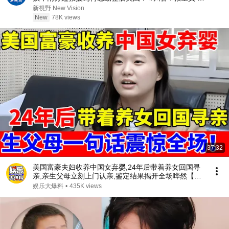
美國精神 | 新視野 第2467期 20260731
新視野 New Vision
New
78K views
37:32
美国富豪夫妇收养中国女弃婴,24年后带着养女回国寻
亲,亲生父母立刻上门认亲,鉴定结果揭开全场哗然【人
间真情录】
娱乐大爆料
•
435K views