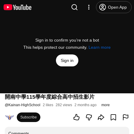
Open App
Sign in to confirm you’re not a bot
This helps protect our community.
Learn more
Sign in
開南中學115學年度綜合高中招生影片
@
Kainan-HighSchool
2 likes
282 views
2 months ago
more
Subscribe
Comments