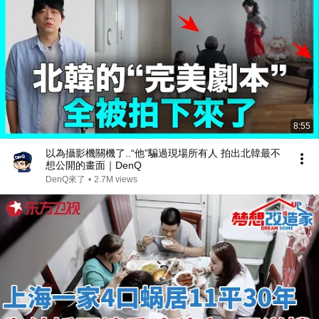
8:55
以為攝影機關機了..“他”騙過現場所有人 拍出北韓最不
想公開的畫面｜DenQ
DenQ來了
•
2.7M views