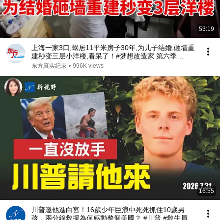
53:19
上海一家3口,蜗居11平米房子30年,为儿子结婚,砸墙重
建秒变三层小洋楼,看呆了！#梦想改造家 第六季
S06EP02
东方真实纪录
•
996K views
16:55
川普邀他進白宮！16歲少年巨浪中死死抓住10歲男
孩，兩分鐘救援為何感動整個美國？ #川普 #救生員 #