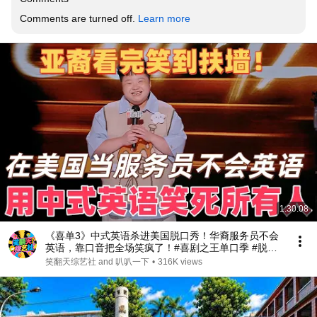
Comments are turned off. 
Learn more
1:30:08
《喜单3》中式英语杀进美国脱口秀！华裔服务员不会
英语，靠口音把全场笑疯了！#喜剧之王单口季 #脱口
秀 #搞笑 #喜剧 #funny #综艺
笑翻天综艺社 and 叭叭一下
•
316K views