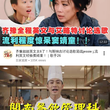
12:22
齐豫姐姐英文太6了！与斯纳吉讨论选歌迎战jessie j,流
利英文经验窦靖童！｜歌手26
百家观察
•
105K views