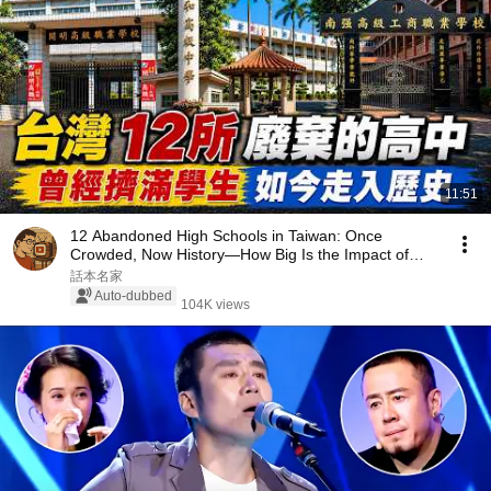
11:51
12 Abandoned High Schools in Taiwan: Once
Crowded, Now History—How Big Is the Impact of
Declining...
話本名家
Auto-dubbed
104K views