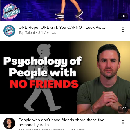
5:16
ONE Rope. ONE Girl. You CANNOT Look Away!
Top Talent
•
3.1M views
4:02
People who don’t have friends share these five
personality traits