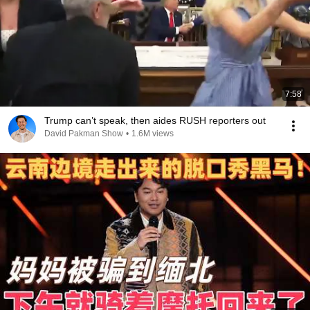
7:58
Trump can’t speak, then aides RUSH reporters out
David Pakman Show
•
1.6M views