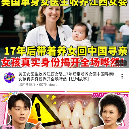
27:28
美国女医生收养江西女婴,17年后带着养女回中国寻亲!
女孩真实身份揭开全场哗然【法制故事】
综艺放映厅
•
607K views