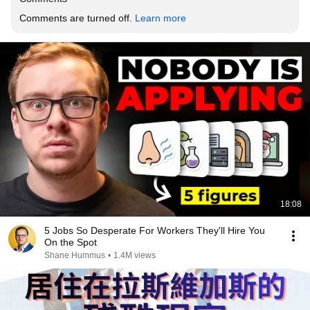
Comments are turned off. 
Learn more
18:08
5 Jobs So Desperate For Workers They'll Hire You
On the Spot
Shane Hummus
•
1.4M views