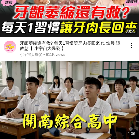
30:55
牙齦萎縮還有救? 每天1習慣讓牙肉長回來 ft. 炫晨 譚
敦慈【 小宇宙大爆發 】
小宇宙大爆發
•
611K views
1:36