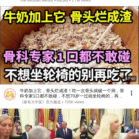
The Mindset Mentor Podcast
•
1.7M views
47:40
牛奶加上它，骨头烂成渣！吃一次骨头就破一个洞，骨
科专家1口都不敢碰，不想70岁一过就坐轮椅的，再喜
欢都要忌口！【家庭大医生】
《家有大中医》官方频道
•
705K views