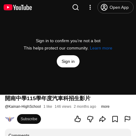
Open App
Sign in to confirm you’re not a bot
This helps protect our community.
Learn more
Sign in
開南中學115學年度汽車科招生影片
@
Kainan-HighSchool
1 like
146 views
2 months ago
more
Subscribe
Comments