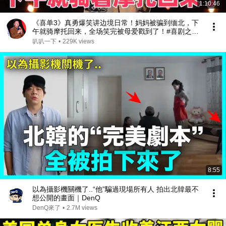
1:10:46
《喜单3》真勇爆笑讲边境日常！妈妈被骗到缅北，下
午就骑摩托回来，全场笑完被母爱戳到了！#喜剧之王
单口季 #脱口秀 #搞笑 #喜剧 #funny #综艺
叭叭一下
•
229K views
8:55
以為攝影機關機了..“他”騙過現場所有人 拍出北韓最不
想公開的畫面｜DenQ
DenQ來了
•
2.7M views