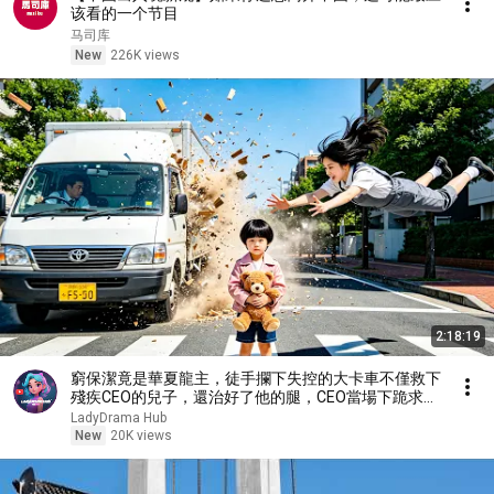
该看的一个节目
马司库
New
226K views
2:18:19
窮保潔竟是華夏龍主，徒手攔下失控的大卡車不僅救下
殘疾CEO的兒子，還治好了他的腿，CEO當場下跪求取
他。 【戰神媽咪：殘障總裁寵上天】
LadyDrama Hub
New
20K views