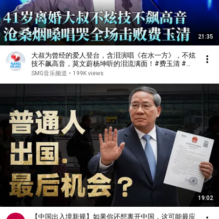
21:35
大叔为曾经的爱人登台，含泪演唱《在水一方》，不炫
技不飙高音，莫文蔚杨坤听的泪流满面！#费玉清 #任
柏儒 #天籁之战1 精华版 clip
SMG音乐频道
•
199K views
19:02
【中国出入境新规】如果你还想离开中国，这可能最应