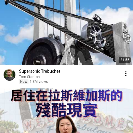
21:56
Supersonic Trebuchet
Tom Stanton
New
1.3M views