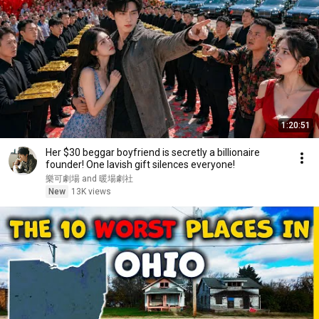
1:20:51
Her $30 beggar boyfriend is secretly a billionaire
founder! One lavish gift silences everyone!
樂可劇場 and 暖場劇社
New
13K views