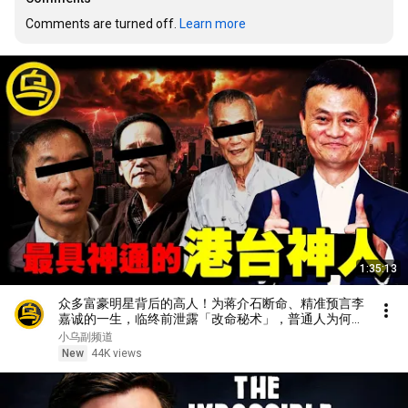
Comments are turned off. 
Learn more
1:35:13
众多富豪明星背后的高人！为蒋介石断命、精准预言李
嘉诚的一生，临终前泄露「改命秘术」，普通人为何忙
忙碌碌却赚不到钱？1小时中间无广告合集[She's
小乌副频道
Xiaowu 小乌]
New
44K views