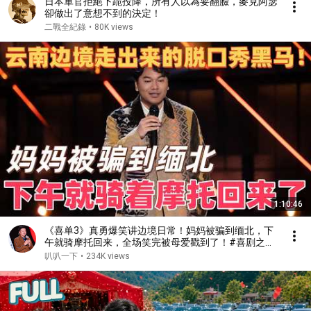
日本軍官拒絕下跪投降，所有人以為要翻臉，麥克阿瑟
卻做出了意想不到的決定！
二戰全紀錄
•
80K views
1:10:46
《喜单3》真勇爆笑讲边境日常！妈妈被骗到缅北，下
午就骑摩托回来，全场笑完被母爱戳到了！#喜剧之王
单口季 #脱口秀 #搞笑 #喜剧 #funny #综艺
叭叭一下
•
234K views