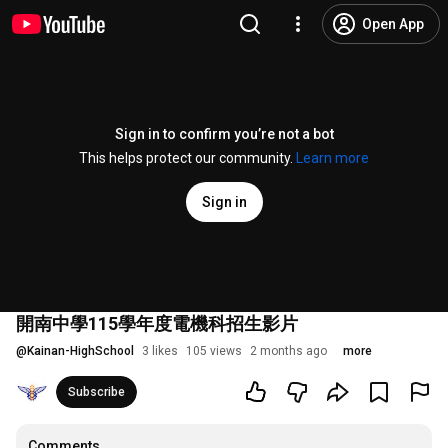
Open App
Sign in to confirm you’re not a bot
This helps protect our community.
Learn more
Sign in
開南中學115學年度電機科招生影片
@
Kainan-HighSchool
3 likes
105 views
2 months ago
more
Subscribe
Comments