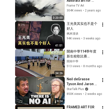
Abstract art for 
Frame TV | Smart TV 
Frame TV Art
paintings | 
304K views
•
2 years ago
screensaver without 
3:20:00
music
王光美其实也不是个
好人
枫林漫谈
94K views
•
3 weeks ago
41:01
開南中學114學年度
新生校歌比賽
(2025/11/19)
開南中學
513 views
•
8 months ago
34:26
Neil deGrasse 
Tyson And Jaron 
Lanier on the AI 
StarTalk Plus
Illusion
850K views
•
2 weeks ago
9:24
FRAMED ART FOR 