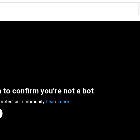
n to confirm you’re not a bot
 protect our community.
Learn more