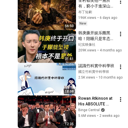
全村都笑他一無所
#熱門 #推薦 #香港#
有，窮小子進深山靠
林志玲 #蔡康永
神秘蜂蜜翻身！#被
布丁短劇
踢出局後我成了山野
196K views
•
6 days ago
蜂王 #鄉村逆襲 #創
New
56:50
業短劇 #養蜂致富 #
韩庚撕开娱乐圈黑
窮小子逆襲 #打臉爽
暗！陪睡只是常态！
劇 #白手起家 #人生
于朦胧之死背后水太
纪实映像社
翻盤 #熱門短劇
深！#窦文涛 #圆桌
209K views
•
4 months ago
派 #梁文道 #圆桌派
31:41
第三季 #经济 #认知#
認識竹科實中科學班
家庭 #娱乐圈 #于朦
國立竹科實中科學班
胧
2.5K views
•
10 months ago
18:59
Rowan Atkinson at 
His ABSOLUTE 
Funniest!
Binge Central
5.6M views
•
2 weeks ago
12:35