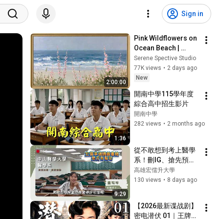
Sign in
Pink Wildflowers on 
Ocean Beach | 
Vintage Coastal 
Serene Spective Studio
Seascape Oil 
77K views
•
2 days ago
Painting | 4K 
New
2:00:00
Ambient TV 
開南中學115學年度
Screensaver
綜合高中招生影片
開南中學
282 views
•
2 months ago
1:36
從不敢想到考上醫學
系！刪IG、搶先預
習、面試臨場應變，
高雄宏儒升大學
學測重考逆轉全紀錄
130 views
•
8 days ago
｜董宥岑
9:29
【2026最新谍战剧】
密电潜伏 01｜王牌女