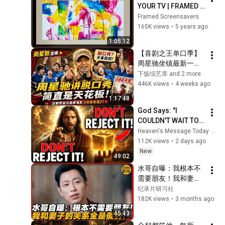
YOUR TV | FRAMED 
SCREENSAVER
Framed Screensavers
165K views
•
5 years ago
1:05:12
【喜剧之王单口季】
周星驰坐镇最新一季
单口季！星爷讲起脱
下饭综艺库 and 2 more
口秀简直是手拿把
446K views
•
4 weeks ago
掐！还顺带宣传最新
1:17:48
电影《功夫女足》！
God Says: "I 
#周星驰 #搞笑
COULDN'T WAIT TO 
GIVE THIS TO YOU" | 
Heaven's Message Today and God’s Daily Blessings
God Message 
112K views
•
2 days ago
Today ~ Gods 
New
49:02
Message Now
水哥自曝：我根本不
需要朋友！我和妻子
的关系全是假的！#
纪录片研习社
历史 #文化 #聊天 #
182K views
•
3 months ago
纪实 #窦文涛 #马未
45:43
都 #马家辉 #周轶君 