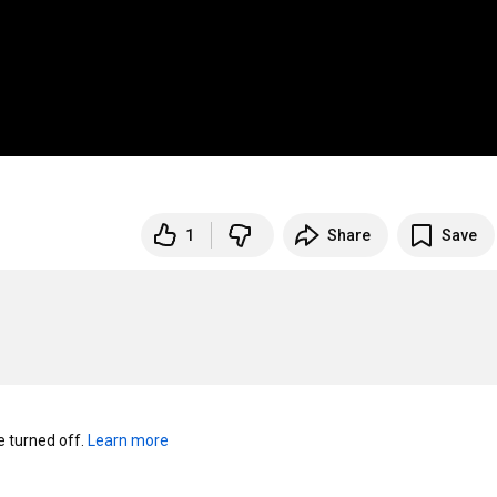
1
Share
Save
turned off. 
Learn more