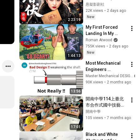
特工孤身潜入敌方机
悬疑影剧社
关，破解绝密电码传
22K views
•
2 days ago
递情报，身份即将暴
New
2:23:19
露，潜伏暗处的敌人
My First Forced 
终于现身！#大陆剧 
Landing In My 
#2026 #谍战剧 #王
Helicopter. Very 
Roman Atwood
丽坤
Scary Experience 
755K views
•
2 days ago
But Everyone Is 
New
1:44:13
Safe! Needs FIxed!
Most Mechanical 
Engineers 
Misunderstood this 
Master Mechanical DESIGN
simple Feature
90K views
•
2 months ago
13:56
開南中學114上臺北
市合作式國中技藝教
育課程結業式
開南中學
(2025/12/09)
105 views
•
7 months ago
17:01
Black and White 