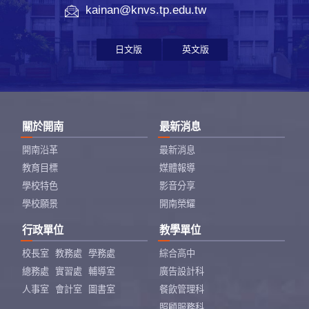
kainan@knvs.tp.edu.tw
日文版
英文版
關於開南
最新消息
開南沿革
最新消息
教育目標
媒體報導
學校特色
影音分享
學校願景
開南榮耀
行政單位
教學單位
校長室
教務處
學務處
綜合高中
總務處
實習處
輔導室
廣告設計科
人事室
會計室
圖書室
餐飲管理科
照顧服務科