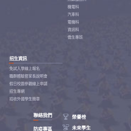
機電科
汽車科
電機科
資訊科
僑生專班
招生資訊
免試入學線上報名
職群體驗暨家長說明會
假日校園參觀線上申請
招生專網
招收外國學生簡章
聯絡我們

榮譽榜

未來學生
防疫專區