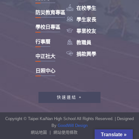

在校學生
防災教育專區

學生家長
學校日專區

畢業校友

行事曆
教職員

捐款興學
中正社大
日照中心
快速連結 +
教職員工研習專區
行政會報專區
Copyright © Taipei KaiNan High School All Rights Reserved. | Designed
性別平等教育專區
By
GoodWill Design
網站地圖
|
網站使用條款
Translate »
學生申訴及再申訴制度