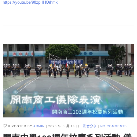
https://youtu.be/98zpHHQrhmk
0
POSTED BY
ADMIN
2020 年 5 月 18 日
影音分享
NO COMMENTS