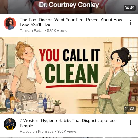
36:49
The Foot Doctor: What Your Feet Reveal About How
Long You'll Live
Tamsen Fadal
•
585K views
21:03
7 Western Hygiene Habits That Disgust Japanese
People
Raised on Promises
•
392K views