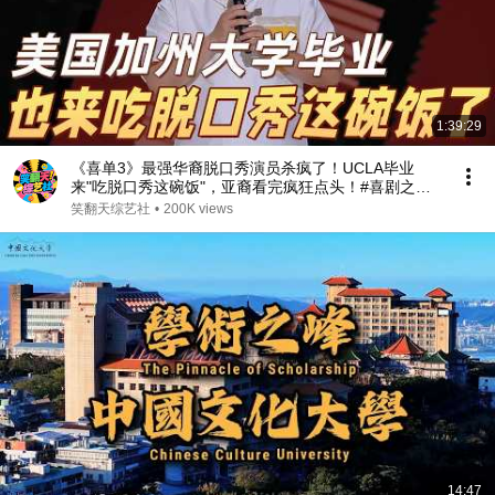
1:39:29
《喜单3》最强华裔脱口秀演员杀疯了！UCLA毕业
来"吃脱口秀这碗饭"，亚裔看完疯狂点头！#喜剧之王
单口季 #脱口秀 #搞笑 #喜剧 #funny #综艺
笑翻天综艺社
•
200K views
14:47