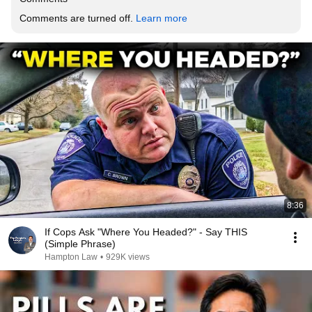
Comments are turned off. 
Learn more
8:36
If Cops Ask "Where You Headed?" - Say THIS
(Simple Phrase)
Hampton Law
•
929K views