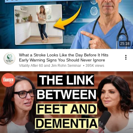
25:18
What a Stroke Looks Like the Day Before It Hits
Early Warning Signs You Should Never Ignore
Vitality After 60 and Jim Rohn Seminar
•
395K views