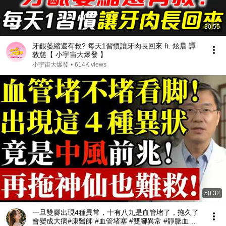
30:55
牙齦萎縮還有救? 每天1習慣讓牙肉長回來 ft. 炫晨 譚
敦慈【 小宇宙大爆發 】
小宇宙大爆發
•
614K views
50:32
一旦雙腳出現4種異常，十有八九是血管堵了，拖久了
會變成大病#康醫師 #血管堵塞 #雙腳異常 #靜脈血栓 #