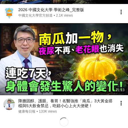
2026 中國文化大學 學術之峰_完整版
中國文化大學官方頻道
•
2.1K views
21:13
降膽固醇、護眼、養胃！名醫強推「南瓜」3大黃金搭
檔與5大飲食禁忌，吃錯小心上火大便硬！
健康每日報
•
133K views