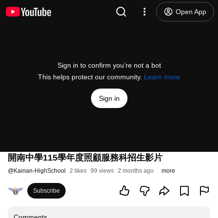
Open App
Sign in to confirm you’re not a bot
This helps protect our community.
Learn more
Sign in
開南中學115學年度照顧服務科招生影片
@
Kainan-HighSchool
2 likes
99 views
2 months ago
more
Subscribe
Comments