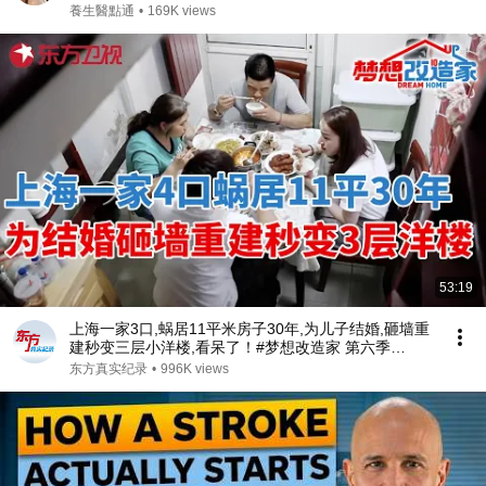
肺栓塞 #銀髮族養生 #猝死預防 #血液循環 #健康誤區
養生醫點通
•
169K views
#早知早受益
53:19
上海一家3口,蜗居11平米房子30年,为儿子结婚,砸墙重
建秒变三层小洋楼,看呆了！#梦想改造家 第六季
S06EP02
东方真实纪录
•
996K views