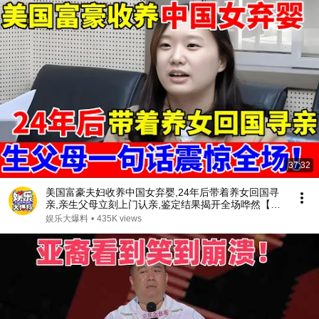
37:32
美国富豪夫妇收养中国女弃婴,24年后带着养女回国寻
亲,亲生父母立刻上门认亲,鉴定结果揭开全场哗然【人
间真情录】
娱乐大爆料
•
435K views