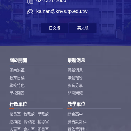
02-2321-2666
kainan@knvs.tp.edu.tw
日文版
英文版
關於開南
最新消息
開南沿革
最新消息
教育目標
媒體報導
學校特色
影音分享
學校願景
開南榮耀
行政單位
教學單位
校長室
教務處
學務處
綜合高中
總務處
實習處
輔導室
廣告設計科
人事室
會計室
圖書室
餐飲管理科