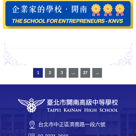
1
2
3
...
27
→
台北市中正區濟南路一段六號