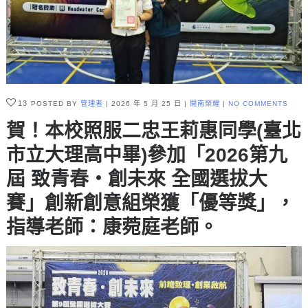
13
POSTED BY
管理者
2026 年 5 月 25 日
開南榮耀
NO COMMENTS
賀！本校照服二忠王莉惠同學(臺北
市立大理高中畢)參加「2026第九
屆 致青春・創未來 全國選拔大
賽」創新創意組榮獲「優等獎」，
指導老師：康菀庭老師。