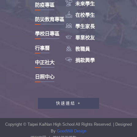

未來學生
防疫專區

在校學生
防災教育專區

學生家長
學校日專區

畢業校友

行事曆
教職員

捐款興學
中正社大
日照中心
快速連結 +
教職員工研習專區
行政會報專區
Copyright © Taipei KaiNan High School All Rights Reserved. | Designed
性別平等教育專區
By
GoodWill Design