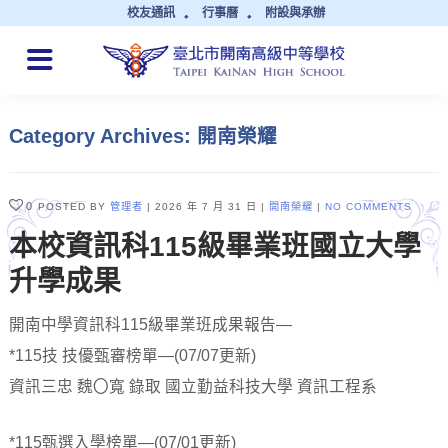
校友通訊
行事曆
附設與承辦
QUICK LINKS
Category Archives: 開南榮耀
0
POSTED BY
管理者
2026 年 7 月 31 日
開南榮耀
NO COMMENTS
本校資訊科115級畢業班國立大學
升學成果
開南中學資訊科115級畢業班成果報告—
*115技 技優甄審榜單—(07/07更新)
資訊三忠 魏〇寬 錄取 國立勤益科技大學 資訊工程系
*115甄選入學榜單—(07/01更新)