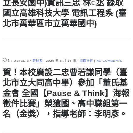
立長安國中)資訊三忠 林○丞 錄取
國立高雄科技大學 電訊工程系 (臺
北市萬華區市立萬華國中)
1
POSTED BY
管理者
2026 年 6 月 15 日
開南榮耀
NO COMMENTS
賀！本校廣設二忠曹若謙同學（臺
北市立大同高中畢）參加「董氏基
金會 全國【Pause & Think】海報
徵件比賽」榮獲國、高中職組第一
名（金獎），指導老師：李明彥。