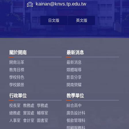
kainan@knvs.tp.edu.tw
日文版
英文版
關於開南
最新消息
開南沿革
最新消息
教育目標
媒體報導
學校特色
影音分享
學校願景
開南榮耀
行政單位
教學單位
校長室
教務處
學務處
綜合高中
總務處
實習處
輔導室
廣告設計科
人事室
會計室
圖書室
餐飲管理科
照顧服務科