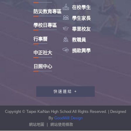

在校學生
防災教育專區

學生家長
學校日專區

畢業校友

行事曆
教職員

捐款興學
中正社大
日照中心
快速連結 +
教職員工研習專區
行政會報專區
Copyright © Taipei KaiNan High School All Rights Reserved. | Designed
性別平等教育專區
By
GoodWill Design
網站地圖
|
網站使用條款
學生申訴及再申訴制度