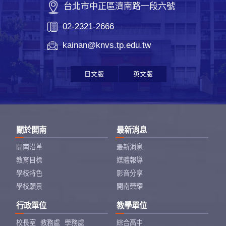
台北市中正區濟南路一段六號
02-2321-2666
kainan@knvs.tp.edu.tw
日文版
英文版
關於開南
最新消息
開南沿革
最新消息
教育目標
媒體報導
學校特色
影音分享
學校願景
開南榮耀
行政單位
教學單位
校長室
教務處
學務處
綜合高中