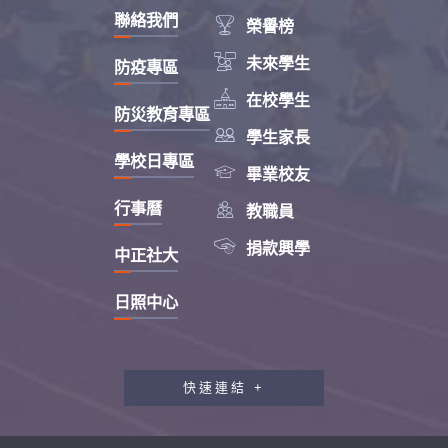
聯絡我們

榮譽榜

未來學生
防疫專區

在校學生
防災教育專區

學生家長
學校日專區

畢業校友

行事曆
教職員

捐款興學
中正社大
日照中心
快速連結 +
教職員工研習專區
行政會報專區