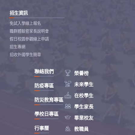
招生資訊
免試入學線上報名
職群體驗暨家長說明會
假日校園參觀線上申請
招生專網
招收外國學生簡章
聯絡我們

榮譽榜

未來學生
防疫專區

在校學生
防災教育專區

學生家長
學校日專區

畢業校友

行事曆
教職員