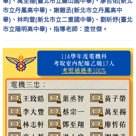
畢)、萬至揚(臺北市立麗山國中畢)、廖哲佑(新北
市立丹鳳高中畢)、謝鎧丞(新北市立丹鳳高中
畢)、林昀萱(新北市立二重國中畢)、劉盺妤(臺北
市立陽明高中畢)，指導老師：塗世傑。