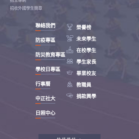
招生專網
招收外國學生簡章
聯絡我們

榮譽榜

未來學生
防疫專區

在校學生
防災教育專區

學生家長
學校日專區

畢業校友

行事曆
教職員

捐款興學
中正社大
日照中心