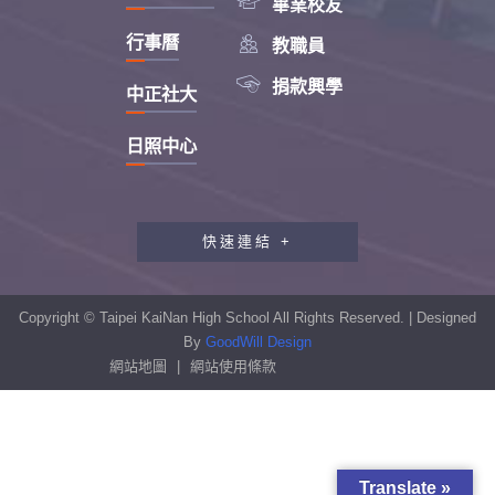

畢業校友

行事曆
教職員

捐款興學
中正社大
日照中心
快速連結 +
教職員工研習專區
行政會報專區
Copyright © Taipei KaiNan High School All Rights Reserved. | Designed
性別平等教育專區
By
GoodWill Design
網站地圖
|
網站使用條款
學生申訴及再申訴制度
資訊安全宣導專區
校園反霸凌專區
Translate »