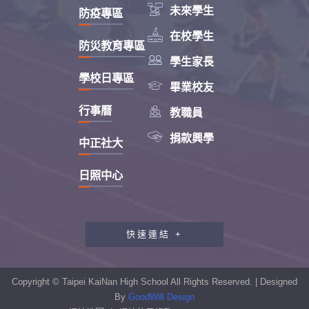

未來學生
防疫專區

在校學生
防災教育專區

學生家長
學校日專區

畢業校友

行事曆
教職員

捐款興學
中正社大
日照中心
快速連結 +
教職員工研習專區
行政會報專區
Copyright © Taipei KaiNan High School All Rights Reserved. | Designed
性別平等教育專區
By
GoodWill Design