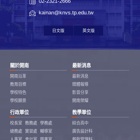
02-2321-2666
kainan@knvs.tp.edu.tw
日文版
英文版
關於開南
最新消息
開南沿革
最新消息
教育目標
媒體報導
學校特色
影音分享
學校願景
開南榮耀
行政單位
教學單位
校長室
教務處
學務處
綜合高中
總務處
實習處
輔導室
廣告設計科
人事室
會計室
圖書室
餐飲管理科