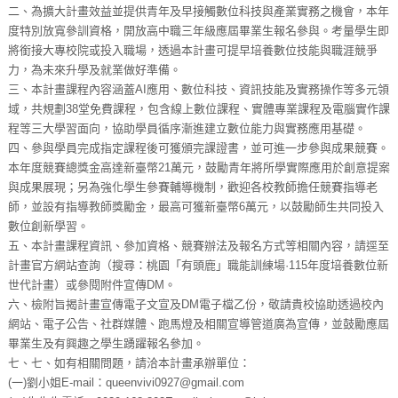
二、為擴大計畫效益並提供青年及早接觸數位科技與產業實務之機會，本年
度特別放寬參訓資格，開放高中職三年級應屆畢業生報名參與。考量學生即
將銜接大專校院或投入職場，透過本計畫可提早培養數位技能與職涯競爭
力，為未來升學及就業做好準備。
三、本計畫課程內容涵蓋AI應用、數位科技、資訊技能及實務操作等多元領
域，共規劃38堂免費課程，包含線上數位課程、實體專業課程及電腦實作課
程等三大學習面向，協助學員循序漸進建立數位能力與實務應用基礎。
四、參與學員完成指定課程後可獲頒完課證書，並可進一步參與成果競賽。
本年度競賽總獎金高達新臺幣21萬元，鼓勵青年將所學實際應用於創意提案
與成果展現；另為強化學生參賽輔導機制，歡迎各校教師擔任競賽指導老
師，並設有指導教師獎勵金，最高可獲新臺幣6萬元，以鼓勵師生共同投入
數位創新學習。
五、本計畫課程資訊、參加資格、競賽辦法及報名方式等相關內容，請逕至
計畫官方網站查詢（搜尋：桃園「有頭鹿」職能訓練場·115年度培養數位新
世代計畫）或參閱附件宣傳DM。
六、檢附旨揭計畫宣傳電子文宣及DM電子檔乙份，敬請貴校協助透過校內
網站、電子公告、社群媒體、跑馬燈及相關宣導管道廣為宣傳，並鼓勵應屆
畢業生及有興趣之學生踴躍報名參加。
七、七、如有相關問題，請洽本計畫承辦單位：
(一)劉小姐E-mail：queenvivi0927@gmail.com