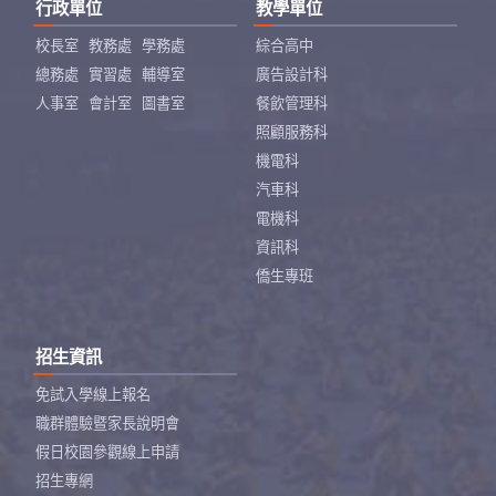
行政單位
教學單位
校長室
教務處
學務處
綜合高中
總務處
實習處
輔導室
廣告設計科
人事室
會計室
圖書室
餐飲管理科
照顧服務科
機電科
汽車科
電機科
資訊科
僑生專班
招生資訊
免試入學線上報名
職群體驗暨家長說明會
假日校園參觀線上申請
招生專網