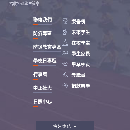
招收外國學生簡章
聯絡我們

榮譽榜

未來學生
防疫專區

在校學生
防災教育專區

學生家長
學校日專區

畢業校友

行事曆
教職員

捐款興學
中正社大
日照中心
快速連結 +
教職員工研習專區