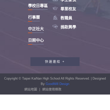
學校日專區

畢業校友

行事曆
教職員

捐款興學
中正社大
日照中心
快速連結 +
教職員工研習專區
行政會報專區
Copyright © Taipei KaiNan High School All Rights Reserved. | Designed
性別平等教育專區
By
GoodWill Design
網站地圖
|
網站使用條款
學生申訴及再申訴制度
資訊安全宣導專區