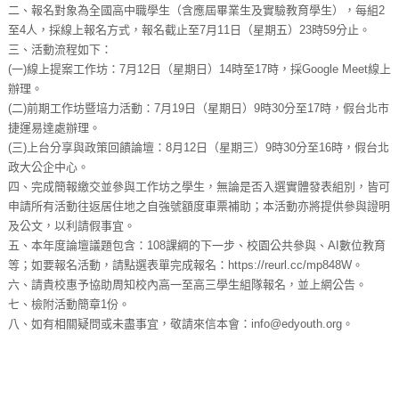
二、報名對象為全國高中職學生（含應屆畢業生及實驗教育學生），每組2
至4人，採線上報名方式，報名截止至7月11日（星期五）23時59分止。
三、活動流程如下：
(一)線上提案工作坊：7月12日（星期日）14時至17時，採Google Meet線上
辦理。
(二)前期工作坊暨培力活動：7月19日（星期日）9時30分至17時，假台北市
捷運易達處辦理。
(三)上台分享與政策回饋論壇：8月12日（星期三）9時30分至16時，假台北
政大公企中心。
四、完成簡報繳交並參與工作坊之學生，無論是否入選實體發表組別，皆可
申請所有活動往返居住地之自強號額度車票補助；本活動亦將提供參與證明
及公文，以利請假事宜。
五、本年度論壇議題包含：108課綱的下一步、校園公共參與、AI數位教育
等；如要報名活動，請點選表單完成報名：https://reurl.cc/mp848W。
六、請貴校惠予協助周知校內高一至高三學生組隊報名，並上網公告。
七、檢附活動簡章1份。
八、如有相關疑問或未盡事宜，敬請來信本會：info@edyouth.org。