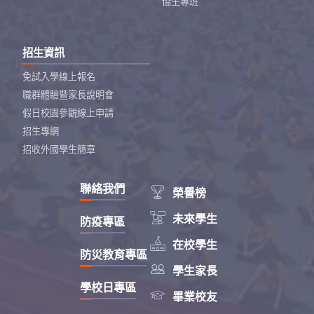
僑生專班
招生資訊
免試入學線上報名
職群體驗暨家長說明會
假日校園參觀線上申請
招生專網
招收外國學生簡章
聯絡我們

榮譽榜

未來學生
防疫專區

在校學生
防災教育專區

學生家長
學校日專區

畢業校友