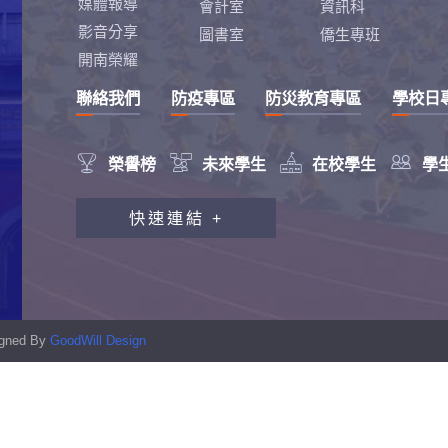
媒體報導
會計室
資訊科
影音分享
圖書室
僑生專班
開南榮耀
聯絡我們
防疫專區
防災教育專區
學校日




榮譽榜
未來學生
在校學生
學
教職員工研習專區
快速連結 +
行政會報專區
性別平等教育專區
學生申訴及再申訴制度
signed By
GoodWill Design
資訊安全宣導專區
校園反霸凌專區