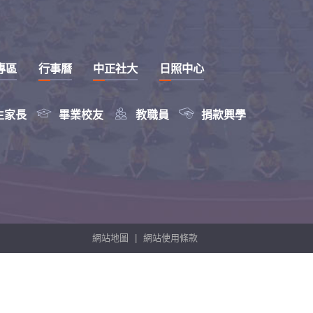
專區
行事曆
中正社大
日照中心



生家長
畢業校友
教職員
捐款興學
網站地圖
|
網站使用條款