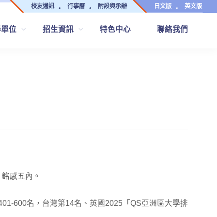
校友通訊
行事曆
附設與承辦
日文版
英文版
學單位
招生資訊
特色中心
聯絡我們
，銘感五內。
600名，台灣第14名、英國2025「QS亞洲區大學排