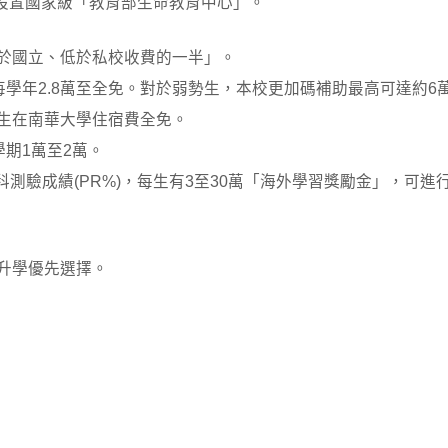
育部設置國家級「教育部生命教育中心」。
於國立、低於私校收費的一半」。
每學年2.8萬至全免。對於弱勢生，本校更加碼補助最高可達約6
勢生在南華大學住宿費全免。
期1萬至2萬。
分科測驗成績(PR%)，每生有3至30萬「海外學習獎勵金」，可
升學優先選擇。