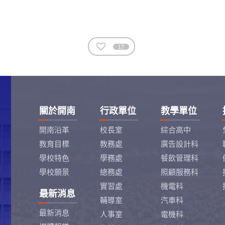
17
關於開南
行政單位
教學單位
開南沿革
校長室
綜合高中
教育目標
教務處
廣告設計科
學校特色
學務處
餐飲管理科
學校願景
總務處
照顧服務科
實習處
機電科
最新消息
輔導室
汽車科
最新消息
人事室
電機科