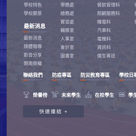
學校特色
學務處
餐飲管理科
學校願景
總務處
照顧服務科
實習處
機電科
最新消息
輔導室
汽車科
最新消息
人事室
電機科
媒體報導
會計室
資訊科
影音分享
圖書室
僑生專班
開南榮耀
聯絡我們
防疫專區
防災教育專區
學校日




榮譽榜
未來學生
在校學生
學
教職員工研習專區
快速連結 +
行政會報專區
性別平等教育專區