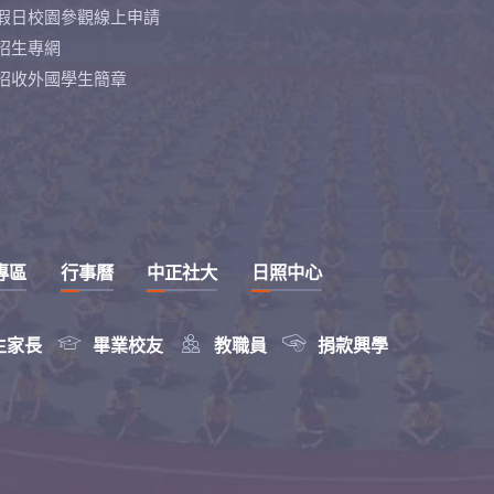
假日校園參觀線上申請
招生專網
招收外國學生簡章
專區
行事曆
中正社大
日照中心



生家長
畢業校友
教職員
捐款興學