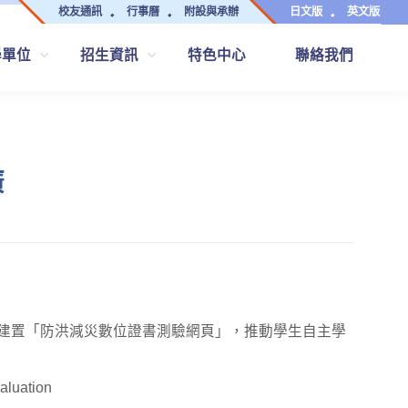
校友通訊
行事曆
附設與承辦
日文版
英文版
學單位
招生資訊
特色中心
聯絡我們
廣
建置「防洪減災數位證書測驗網頁」，推動學生自主學
uation