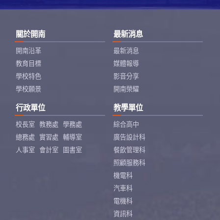
關於開南
最新消息
開南沿革
最新消息
教育目標
媒體報導
學校特色
影音分享
學校願景
開南榮耀
行政單位
教學單位
校長室
教務處
學務處
綜合高中
總務處
實習處
輔導室
廣告設計科
人事室
會計室
圖書室
餐飲管理科
照顧服務科
機電科
汽車科
電機科
資訊科