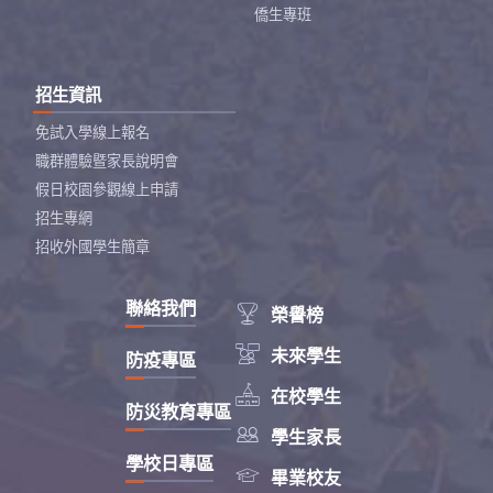
僑生專班
招生資訊
免試入學線上報名
職群體驗暨家長說明會
假日校園參觀線上申請
招生專網
招收外國學生簡章
聯絡我們

榮譽榜

未來學生
防疫專區

在校學生
防災教育專區

學生家長
學校日專區

畢業校友