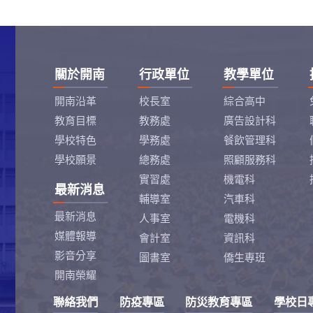
關於開南
行政單位
教學單位
開南沿革
校長室
綜合高中
教育目標
教務處
廣告設計科
學校特色
學務處
餐飲管理科
學校願景
總務處
照顧服務科
實習處
機電科
最新消息
輔導室
汽車科
最新消息
人事室
電機科
媒體報導
會計室
資訊科
影音分享
圖書室
僑生專班
開南榮耀
聯絡我們
防疫專區
防災教育專區
學校日