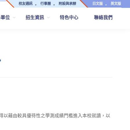
校友通訊
行事曆
附設與承辦
日文版
英文版
學單位
招生資訊
特色中心
聯絡我們
訊
得以藉由較具優待性之學測成績門檻進入本校就讀，以