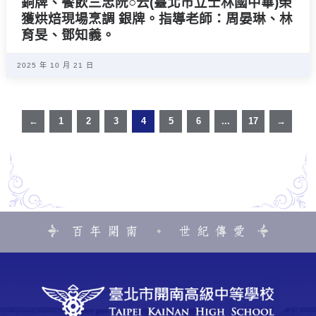
銅牌、餐飲三忠阮○云(臺北市立士林國中畢)榮
獲烘焙現場烹調 銀牌。指導老師：周晏琳、林
育旻、鄧知義。
2025 年 10 月 21 日
←
1
2
3
4
5
6
...
17
→