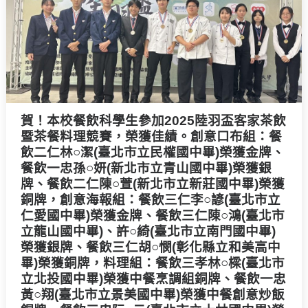
賀！本校餐飲科學生參加2025陸羽盃客家茶飲
暨茶餐料理競賽，榮獲佳績。創意口布組：餐
飲二仁林○潔(臺北市立民權國中畢)榮獲金牌、
餐飲一忠孫○妍(新北市立青山國中畢)榮獲銀
牌、餐飲二仁陳○萱(新北市立新莊國中畢)榮獲
銅牌，創意海報組：餐飲三仁李○諺(臺北市立
仁愛國中畢)榮獲金牌、餐飲三仁陳○鴻(臺北市
立龍山國中畢)、許○綺(臺北市立南門國中畢)
榮獲銀牌、餐飲三仁胡○憫(彰化縣立和美高中
畢)榮獲銅牌，料理組：餐飲三孝林○樑(臺北市
立北投國中畢)榮獲中餐烹調組銅牌、餐飲一忠
黃○翔(臺北市立景美國中畢)榮獲中餐創意炒飯