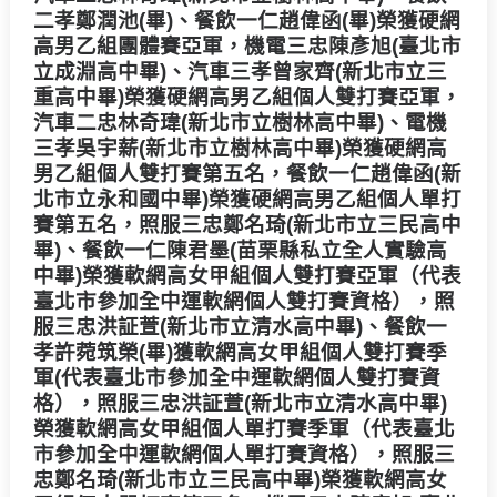
二孝鄭潤池(畢)、餐飲一仁趙偉函(畢)榮獲硬網
高男乙組團體賽亞軍，機電三忠陳彥旭(臺北市
立成淵高中畢)、汽車三孝曾家齊(新北市立三
重高中畢)榮獲硬網高男乙組個人雙打賽亞軍，
汽車二忠林奇瑋(新北市立樹林高中畢)、電機
三孝吳宇薪(新北市立樹林高中畢)榮獲硬網高
男乙組個人雙打賽第五名，餐飲一仁趙偉函(新
北市立永和國中畢)榮獲硬網高男乙組個人單打
賽第五名，照服三忠鄭名琦(新北市立三民高中
畢)、餐飲一仁陳君墨(苗栗縣私立全人實驗高
中畢)榮獲軟網高女甲組個人雙打賽亞軍（代表
臺北市參加全中運軟網個人雙打賽資格），照
服三忠洪証萱(新北市立清水高中畢)、餐飲一
孝許菀筑榮(畢)獲軟網高女甲組個人雙打賽季
軍(代表臺北市參加全中運軟網個人雙打賽資
格），照服三忠洪証萱(新北市立清水高中畢)
榮獲軟網高女甲組個人單打賽季軍（代表臺北
市參加全中運軟網個人單打賽資格），照服三
忠鄭名琦(新北市立三民高中畢)榮獲軟網高女