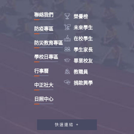
聯絡我們

榮譽榜

未來學生
防疫專區

在校學生
防災教育專區

學生家長
學校日專區

畢業校友

行事曆
教職員

捐款興學
中正社大
日照中心
快速連結 +
教職員工研習專區