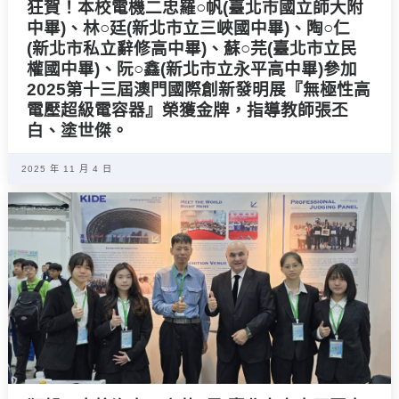
狂賀！本校電機二忠羅○帆(臺北市國立師大附
中畢)、林○廷(新北市立三峽國中畢)、陶○仁
(新北市私立辭修高中畢)、蘇○芫(臺北市立民
權國中畢)、阮○鑫(新北市立永平高中畢)參加
2025第十三屆澳門國際創新發明展『無極性高
電壓超級電容器』榮獲金牌，指導教師張丕
白、塗世傑。
2025 年 11 月 4 日