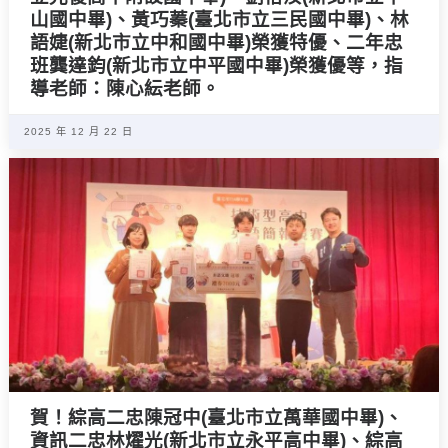
山國中畢)、黃巧蓁(臺北市立三民國中畢)、林
語婕(新北市立中和國中畢)榮獲特優、二年忠
班龔達鈞(新北市立中平國中畢)榮獲優等，指
導老師：陳心紜老師。
2025 年 12 月 22 日
賀！綜高二忠陳冠中(臺北市立萬華國中畢)、
資訊二忠林燿光(新北市立永平高中畢)、綜高