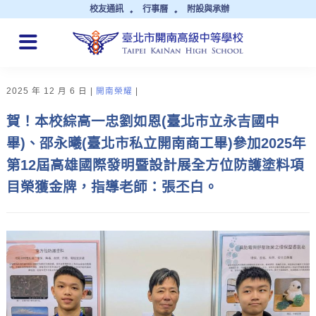
校友通訊
行事曆
附設與承辦
QUICK LINKS
2025 年 12 月 6 日
開南榮耀
賀！本校綜高一忠劉如恩(臺北市立永吉國中
畢)、邵永曦(臺北市私立開南商工畢)參加2025年
第12屆高雄國際發明暨設計展全方位防護塗料項
目榮獲金牌，指導老師：張丕白。