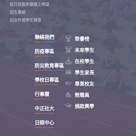
假日校園參觀線上申請
招生專網
招收外國學生簡章
聯絡我們

榮譽榜

未來學生
防疫專區

在校學生
防災教育專區

學生家長
學校日專區

畢業校友

行事曆
教職員

捐款興學
中正社大
日照中心