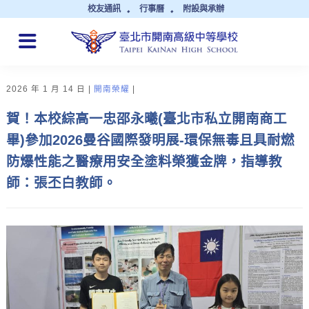
校友通訊
行事曆
附設與承辦
QUICK LINKS
2026 年 1 月 14 日
開南榮耀
賀！本校綜高一忠邵永曦(臺北市私立開南商工
畢)參加2026曼谷國際發明展-環保無毒且具耐燃
防爆性能之醫療用安全塗料榮獲金牌，指導教
師：張丕白教師。