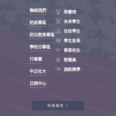
聯絡我們

榮譽榜

未來學生
防疫專區

在校學生
防災教育專區

學生家長
學校日專區

畢業校友

行事曆
教職員

捐款興學
中正社大
日照中心
快速連結 +
教職員工研習專區