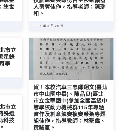
系統整
技能競賽英雄榜自主移動機器
：塗世
人勇奪佳作，指導老師：陳瑞
和。
2026 年 3 月 28 日
新北市立
學繁星錄
育學
賀！本校汽車三忠鄭翔文(臺北
市中山國中畢)、陳品良(臺北
市立金華國中)參加全國高級中
臺北市立
等學校動力機械群115年專題
度特殊選
實作及創意競賽複賽榮獲專題
北科技
組佳作，指導教師：林聖偉、
。
黃駿憲。