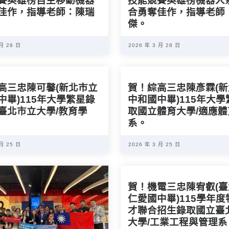
賽英雄榜自主移動機器
技能競賽英雄榜機器人
佳作，指導老師：陳瑞
合勇奪佳作，指導老師
傑。
 月 28 日
2026 年 3 月 28 日
高三忠陳可馨(新北市立
賀！綜高三忠陳彥霖(
中畢)115年大學繁星錄
中和國中畢)115年大
臺北市立大學/教育學
取國立體育大學/適應體
系。
 月 25 日
2026 年 3 月 25 日
賀！機電三忠陳宥叡(
仁愛國中畢)115學年
才聯合招生錄取國立臺
大學/工業工程與管理系