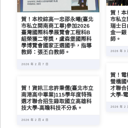
賀！本
賀！本校綜高一忠邵永曦(臺北
市私立
市私立開南商工畢)參加2026
瑞士日
臺灣國際科學展覽會工程科B
金一銀
組榮獲二等獎，盧森堡國際科
師。
學博覽會國家正選國手，指導
教師：張丕白教師。
2026 年 3
2026 年 2 月 7 日
賀！電
螢橋國
賀！資訊三忠許秉儒(臺北市立
才聯合
南港高中畢業)115學年度特殊
大學-
選才聯合招生錄取國立高雄科
技大學-高瞻科技不分系。
2026 年 2
2026 年 2 月 4 日