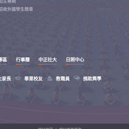
招生專網
招收外國學生簡章
專區
行事曆
中正社大
日照中心



生家長
畢業校友
教職員
捐款興學