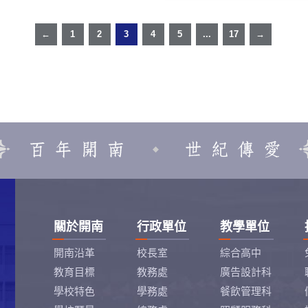
←
1
2
3
4
5
...
17
→
關於開南
行政單位
教學單位
開南沿革
校長室
綜合高中
教育目標
教務處
廣告設計科
學校特色
學務處
餐飲管理科