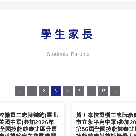
學生家長
Students’ Parents
←
1
2
3
4
5
...
17
→
校機電二忠陳鍇鈞(臺北
賀！本校電機二忠阮彥
美國中畢)參加2026年
市立永平高中畢)參加20
屆全國技能競賽北區分區
第56屆全國技能競賽北