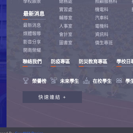
學校願景
總務處
照顧服務科
實習處
機電科
最新消息
輔導室
汽車科
最新消息
人事室
電機科
媒體報導
會計室
資訊科
影音分享
圖書室
僑生專班
開南榮耀
聯絡我們
防疫專區
防災教育專區
學校日




榮譽榜
未來學生
在校學生
學
教職員工研習專區
快速連結 +
行政會報專區
性別平等教育專區