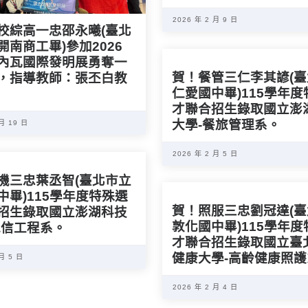
2026 年 2 月 9 日
校綜高一忠邵永曦(臺北
開南商工畢)參加2026
內瓦國際發明展勇奪一
賀！餐管三仁李其諺(
，指導教師：張丕白教
仁愛國中畢)115學年
才聯合招生錄取國立澎
大學-餐旅管理系。
 月 19 日
2026 年 2 月 5 日
機三忠葉丞智(臺北市立
中畢)115學年度特殊選
賀！照服三忠劉冠達(
招生錄取國立澎湖科技
敦化國中畢)115學年
電信工程系。
才聯合招生錄取國立臺
健康大學-高齡健康照
 月 5 日
2026 年 2 月 4 日