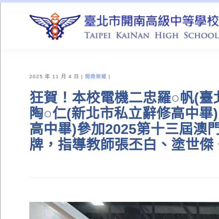
QUICK LINKS
2025 年 11 月 4 日
開南榮耀
狂賀！本校電機二忠羅○帆(臺
陶○仁(新北市私立辭修高中畢
高中畢)參加2025第十三屆
牌，指導教師張丕白、塗世傑