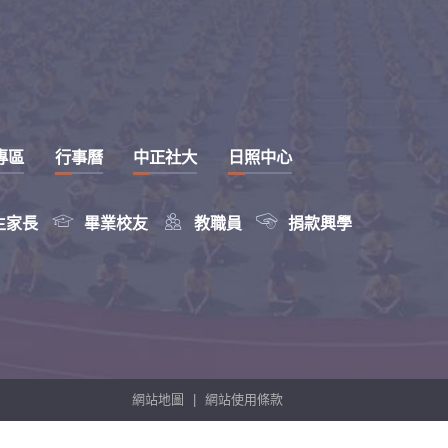
專區
行事曆
中正社大
日照中心



生家長
畢業校友
教職員
捐款興學
網站地圖
|
網站使用條款