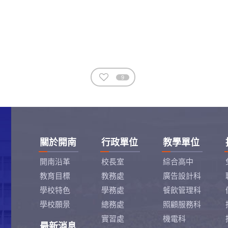
9
關於開南
行政單位
教學單位
開南沿革
校長室
綜合高中
教育目標
教務處
廣告設計科
學校特色
學務處
餐飲管理科
學校願景
總務處
照顧服務科
實習處
機電科
最新消息