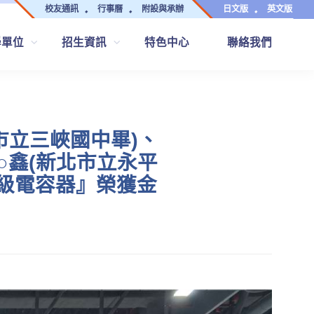
校友通訊
行事曆
附設與承辦
日文版
英文版
學單位
招生資訊
特色中心
聯絡我們
市立三峽國中畢)、
○鑫(新北市立永平
超級電容器』榮獲金