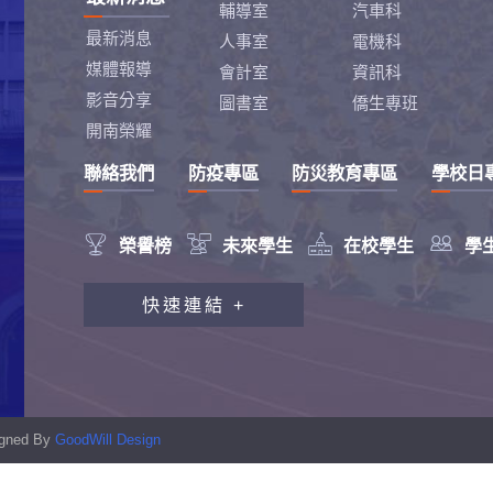
輔導室
汽車科
最新消息
人事室
電機科
媒體報導
會計室
資訊科
影音分享
圖書室
僑生專班
開南榮耀
聯絡我們
防疫專區
防災教育專區
學校日




榮譽榜
未來學生
在校學生
學
教職員工研習專區
快速連結 +
行政會報專區
性別平等教育專區
學生申訴及再申訴制度
signed By
GoodWill Design
資訊安全宣導專區