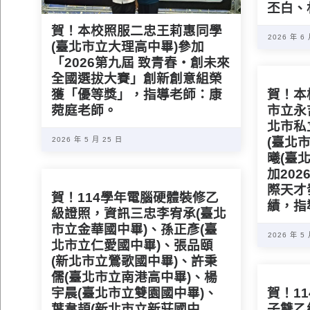
丕白、
賀！本校照服二忠王莉惠同學
2026 年 6
(臺北市立大理高中畢)參加
「2026第九屆 致青春・創未來
全國選拔大賽」創新創意組榮
獲「優等獎」，指導老師：康
賀！本
菀庭老師。
市立永
北市私
(臺北
2026 年 5 月 25 日
曦(臺
加20
際天才
賀！114學年電腦硬體裝修乙
績，指
級證照，資訊三忠李宥承(臺北
市立金華國中畢)、孫正彥(臺
2026 年 5
北市立仁愛國中畢)、張品頤
(新北市立鶯歌國中畢)、許秉
儒(臺北市立南港高中畢)、楊
宇晨(臺北市立雙園國中畢)、
賀！1
葉韋頡(新北市立新莊國中
子雙乙