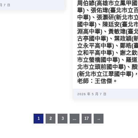
周伯諺(高雄市立鳳甲國
 月 7 日
畢)、張佑瑋(臺北市立
中畢)、張灝研(新北市
國中畢)、陳廷安(臺北
淵高中畢)、黃敏瑋(臺
古亭國中畢)、葉政穎(
立永平高中畢)、鄭皓(
立和平高中畢)、謝之欽
市立螢橋國中畢)、羅道
北市立頭前國中畢)、
(新北市立江翠國中畢)
老師：王信傑。
2026 年 5 月 7 日
1
2
3
...
17
→