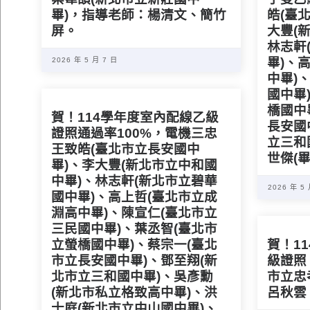
畢)，指導老師：楊清文、簡竹
皓(臺
屏。
大豐(
林志軒
畢)、
2026 年 5 月 7 日
中畢)
國中畢
橋國中
賀！114學年度室內配線乙級
長安國
證照通過率100%，電機三忠
立三和
王致皓(臺北市立長安國中
世傑(
畢)、李大豐(新北市立中和國
中畢)、林志軒(新北市立碧華
2026 年 5
國中畢)、高上哲(臺北市立成
淵高中畢)、陳宣仁(臺北市立
三民國中畢)、葉丞智(臺北市
立螢橋國中畢)、蔡宗一(臺北
賀！1
市立長安國中畢)、鄧至翔(新
級證照
北市立三和國中畢)、吳彥勳
市立忠
(新北市私立格致高中畢)、洪
呂秋雲
士庭(新北市立中山國中畢)、