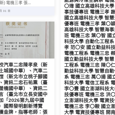
能源與冷凍空調系 電機
更新) 電機三孝 張...
〇瑋 國立高雄科技大學
事技優專班 電機三孝 
 月 31 日
國立高雄科技大學 智
優專班 電機三孝 葉〇穎
高雄科技大學 智慧海
班 電機三忠 葉〇智 國
科技大學 自動化工程系
孝 范〇安 國立勤益科
電機工程系 電機三忠 
國立勤益科技大學 智
校汽車二忠陳孝泉（新
工程系 電機三忠 陳〇仁
土城國中畢）、汽車二
勤益科技大學 智慧自
愷（新北市立桃子腳國
系 電機三忠 萬〇揚 國
、資訊二忠石祐熏（臺
科技大學 電信工程系 
螢橋國中畢）、資訊二
李〇豐 國立澎湖科技大
言（臺北市立長安國中
技優專班 電機三忠 洪〇
加「2026第九屆中國
立澎湖科技大學 電資
）國際發明創新博覽
電機三忠 李〇鞍 國立
獲金牌，指導老師：張
大學 電資技優專班 開