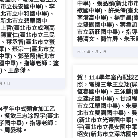
中畢)、張品頤(新北市
北市立長安國中畢)、李
歌國中畢)、許秉儒(臺
新北市立中和國中畢)、
南港高中畢)、楊宇晨(
(新北市立碧華國中
立雙園國中畢)、葉韋頡
高上哲(臺北市立成淵高
市立新莊國中畢)，指
、陳宣仁(臺北市立三民
楊清文、簡竹屏、朱玉
)、葉丞智(臺北市立螢
畢)、蔡宗一(臺北市立
2026 年 5 月 7 日
中畢)、鄧至翔(新北市
國中畢)，指導老師：塗
畢)、王彥傑。
賀！114學年室內配線
照，電機三孝王立翔(
 月 7 日
恆春國中畢)、王泳麒(
立建成國中畢)、甘旭程
市立江翠國中畢)、朱晏
14學年中式麵食加工乙
北市立雙園國中畢)、
，餐飲三忠凃冠宇(臺北
(新北市立光榮國中畢)
孝國中畢)，指導老師：
宇(臺北市立長安國中畢
、周晏琳。
昭安(新北市立深坑國中