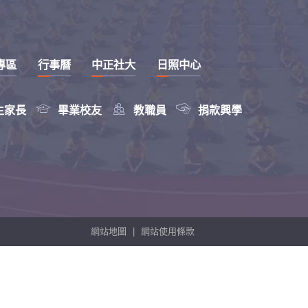
專區
行事曆
中正社大
日照中心



生家長
畢業校友
教職員
捐款興學
網站地圖
|
網站使用條款