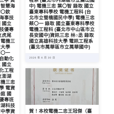
三孝 黃
程系 (臺北市內湖區市立麗山國
 智慧海
中) 電機三忠 葉〇智 錄取 國立
謝〇欽
臺東專科學校 電機工程科 (台
慧海事技
北市立螢橋國民中學) 電機三忠
 國立
蔡〇一 錄取 國立臺東專科學校
事技優專
電機工程科 (臺北市中山區市立
立虎尾
長安國中)資訊三忠 林○丞 錄取
 電機三
國立高雄科技大學 電訊工程系
技大學
(臺北市萬華區市立萬華國中)
蔡〇一
慧自動化
2026 年 6 月 30 日
 國立
動化工程
立澎湖
電機三忠
學 電資
庭 國
技優專班
澎湖科技
賀！本校電機二忠王冠傑（臺
南中學資