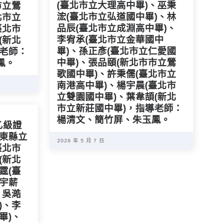
(臺北市立大理高中畢)、巫秉
市立鶯
浤(臺北市立弘道國中畢)、林
北市立
品辰(臺北市立成淵高中畢)、
臺北市
李宥承(臺北市立金華國中
(新北
畢)、孫正彥(臺北市立仁愛國
導老師：
中畢)、張品頤(新北市市立鶯
鳳。
歌國中畢)、許秉儒(臺北市立
南港高中畢)、楊宇晨(臺北市
立雙園國中畢)、葉韋頡(新北
市立新莊國中畢)，指導老師：
楊清文、簡竹屏、朱玉鳳。
乙級證
屏東縣立
2026 年 5 月 7 日
臺北市
(新北
霆(臺
吳宇薪
、吳澔
)、李
畢)、