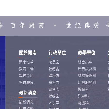
關於開南
行政單位
教學單位
開南沿革
校長室
綜合高中
教育目標
教務處
廣告設計科
學校特色
學務處
餐飲管理科
學校願景
總務處
照顧服務科
實習處
機電科
最新消息
輔導室
汽車科
最新消息
人事室
電機科
媒體報導