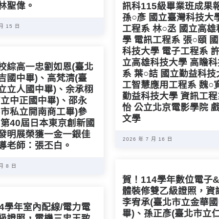
林聖偉。
訊科115級畢業班成果
孫○彥 國立臺灣科技大
 月 15 日
工程系 林○丞 國立高
學 電訊工程系 張○頤 
科技大學 電子工程系 許
立高雄科技大學 高瞻
校綜高一忠劉如恩(臺北
系 葉○詰 國立勤益科技
吉國中畢)、高梵清(臺
工智慧應用工程系 魏○
立立人國中畢)、余承栩
勤益科技大學 資訊工程
市立中正國中畢)、邵永
怡 公立北京電影學院 
北市私立開南商工畢)參
文學
26第40屆日本東京創新國
發明展榮獲一金一銀佳
2026 年 7 月 16 日
導老師：張丕白。
 月 8 日
賀！114學年數位電子
體裝修雙乙級證照，資
李宥承(臺北市立金華國
14學年室內配線/電力電
畢)、孫正彥(臺北市立
級證照，電機三忠王致