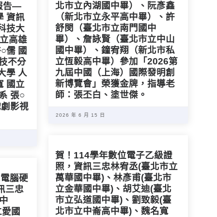
北市立內湖國中畢）、阮彥鑫
報告—
（新北市立永平高中畢）、許
學 資訊
舒閔（臺北市立南門國中
雄科技大
畢）、詹詠賢（臺北市立中山
國立高雄
國中畢）、鐘宥翔（新北市私
○儒 國
立恆毅高中畢）參加「2026第
科技不分
九屆中國（上海）國際發明創
大學 人
新博覽會」榮獲金牌，指導老
寬 國立
師：張丕白、塗世傑。
系 張○
戲劇影視
2026 年 6 月 15 日
賀！114學年數位電子乙級證
照，資訊三忠林宥丞(臺北市立
萬華國中畢)、林彥甫(臺北市
&電腦硬
立金華國中畢)、胡艾迪(臺北
訊三忠
市立弘道國中畢)、劉致毅(臺
中
北市立中崙高中畢)、魏名寬
仁愛國