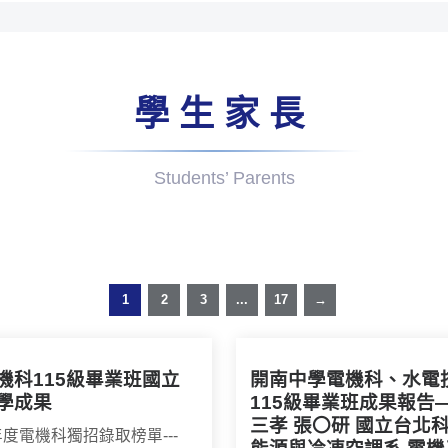
學生家長
Students’ Parents
1
2
3
...
17
→
機科115級畢業班國立
開南中學電機科、水電
學成果
115級畢業班成果報告—
三孝 張〇研 國立台北
學年度電機科獨招錄取榜單---