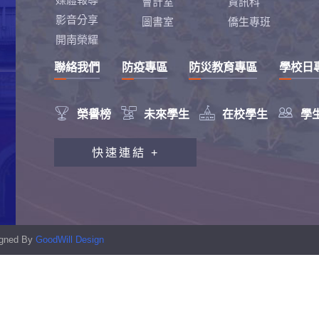
會計室
資訊科
影音分享
圖書室
僑生專班
開南榮耀
聯絡我們
防疫專區
防災教育專區
學校日




榮譽榜
未來學生
在校學生
學
教職員工研習專區
快速連結 +
行政會報專區
性別平等教育專區
學生申訴及再申訴制度
signed By
GoodWill Design
資訊安全宣導專區
校園反霸凌專區