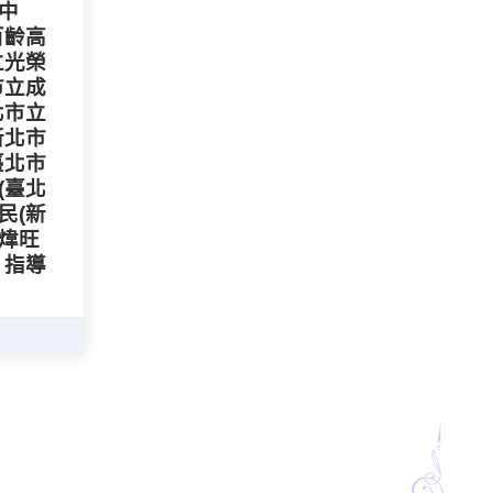
中
百齡高
立光榮
市立成
北市立
新北市
臺北市
(臺北
民(新
顏煒旺
，指導