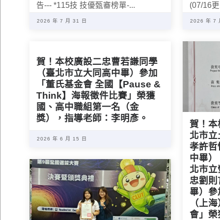
告--- *115技 技優甄審榜單-...
(07/16
2026 年 7 月 31 日
2026 年 7
賀！本校廣設二忠曹若謙同學
（臺北市立大同高中畢）參加
「董氏基金會 全國【Pause &
Think】海報徵件比賽」榮獲
國、高中職組第一名（金
獎），指導老師：李明彥。
賀！本
北市立
2026 年 6 月 15 日
孝許哲
中畢）
北市立
忠劉則
畢）參
（上海
會」榮