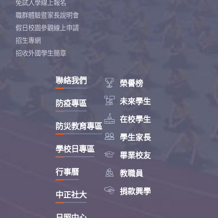
免試入學線上報名
職群體驗暨家長說明會
假日校園參觀線上申請
招生專網
招收外國學生簡章
聯絡我們

榮譽榜

未來學生
防疫專區

在校學生
防災教育專區

學生家長
學校日專區

畢業校友

行事曆
教職員

捐款興學
中正社大
日照中心