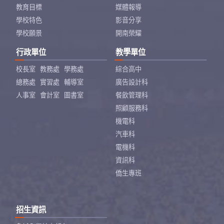
教育目標
媒體報導
學校特色
影音分享
學校願景
開南榮耀
行政單位
教學單位
校長室
教務處
學務處
綜合高中
總務處
實習處
輔導室
廣告設計科
人事室
會計室
圖書室
餐飲管理科
照顧服務科
機電科
汽車科
電機科
資訊科
僑生專班
招生資訊