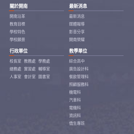
關於開南
最新消息
開南沿革
最新消息
教育目標
媒體報導
學校特色
影音分享
學校願景
開南榮耀
行政單位
教學單位
校長室
教務處
學務處
綜合高中
總務處
實習處
輔導室
廣告設計科
人事室
會計室
圖書室
餐飲管理科
照顧服務科
機電科
汽車科
電機科
資訊科
僑生專班