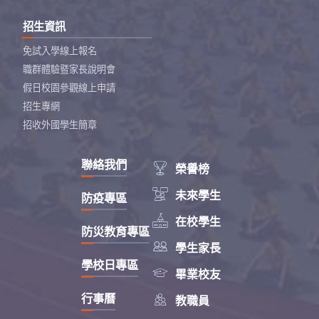
招生資訊
免試入學線上報名
職群體驗暨家長說明會
假日校園參觀線上申請
招生專網
招收外國學生簡章
聯絡我們

榮譽榜

未來學生
防疫專區

在校學生
防災教育專區

學生家長
學校日專區

畢業校友

行事曆
教職員