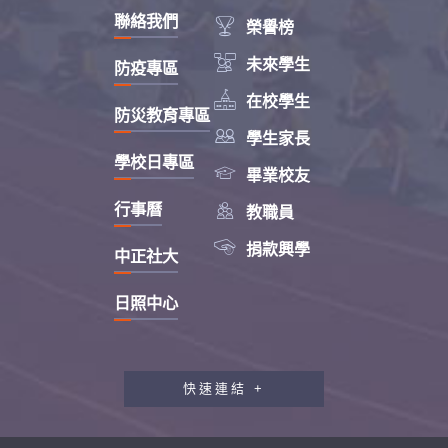
聯絡我們

榮譽榜

未來學生
防疫專區

在校學生
防災教育專區

學生家長
學校日專區

畢業校友

行事曆
教職員

捐款興學
中正社大
日照中心
快速連結 +
教職員工研習專區
行政會報專區