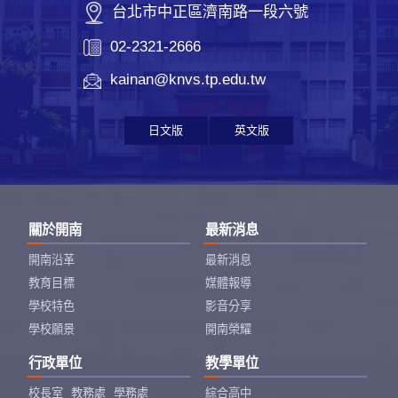
台北市中正區濟南路一段六號
02-2321-2666
kainan@knvs.tp.edu.tw
日文版
英文版
關於開南
最新消息
開南沿革
最新消息
教育目標
媒體報導
學校特色
影音分享
學校願景
開南榮耀
行政單位
教學單位
校長室
教務處
學務處
綜合高中