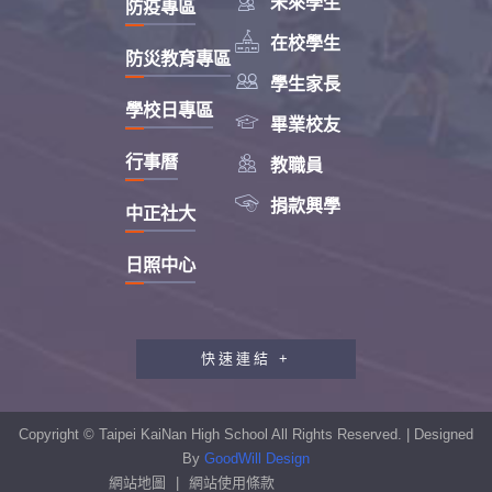
未來學生
防疫專區

在校學生
防災教育專區

學生家長
學校日專區

畢業校友

行事曆
教職員

捐款興學
中正社大
日照中心
快速連結 +
教職員工研習專區
行政會報專區
Copyright © Taipei KaiNan High School All Rights Reserved. | Designed
性別平等教育專區
By
GoodWill Design
網站地圖
|
網站使用條款