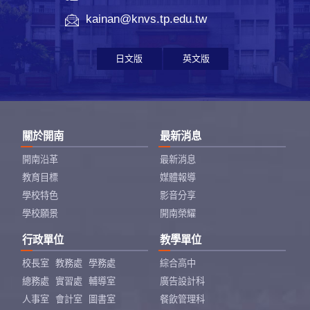
kainan@knvs.tp.edu.tw
日文版
英文版
關於開南
最新消息
開南沿革
最新消息
教育目標
媒體報導
學校特色
影音分享
學校願景
開南榮耀
行政單位
教學單位
校長室
教務處
學務處
綜合高中
總務處
實習處
輔導室
廣告設計科
人事室
會計室
圖書室
餐飲管理科