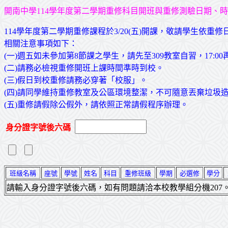
開南中學114學年度第二學期重修科目開班與重修測驗日期、
114學年度第二學期重修課程於3/20(五)開課，敬請學生依重
相關注意事項如下：
(一)週五如未參加第8節課之學生，請先至309教室自習，17:
(二)請務必檢視重修開班上課時間準時到校。
(三)假日到校重修請務必穿著「校服」。
(四)請同學維持重修教室及公區環境整潔，不可隨意丟棄垃圾
(五)重修請假除公假外，請依照正常請假程序辦理。
身分證字號後六碼
班級名稱
座號
學號
姓名
科目
重修班級
學期
必選修
學分
請輸入身分證字號後六碼，如有問題請洽本校教學組分機207