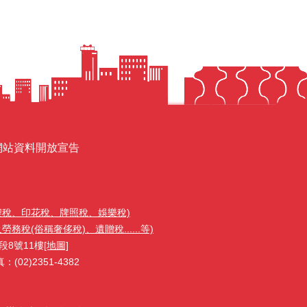
網站資料開放宣告
契稅、印花稅、牌照稅、娛樂稅)
稅(俗稱奢侈稅)、遺贈稅......等)
段8號11樓
[地圖]
02)2351-4382