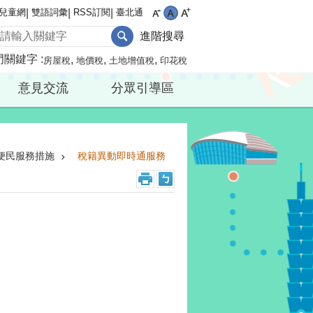
兒童網
雙語詞彙
RSS訂閱
臺北通
進階搜尋
門關鍵字
房屋稅
地價稅
土地增值稅
印花稅
意見交流
分眾引導區
便民服務措施
稅籍異動即時通服務