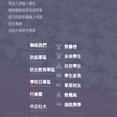
免試入學線上報名
職群體驗暨家長說明會
假日校園參觀線上申請
招生專網
招收外國學生簡章
聯絡我們

榮譽榜

未來學生
防疫專區

在校學生
防災教育專區

學生家長
學校日專區

畢業校友

行事曆
教職員

捐款興學
中正社大