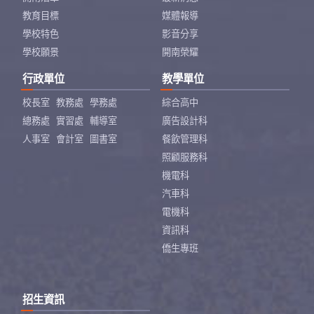
教育目標
媒體報導
學校特色
影音分享
學校願景
開南榮耀
行政單位
教學單位
校長室
教務處
學務處
綜合高中
總務處
實習處
輔導室
廣告設計科
人事室
會計室
圖書室
餐飲管理科
照顧服務科
機電科
汽車科
電機科
資訊科
僑生專班
招生資訊