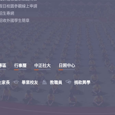
假日校園參觀線上申請
招生專網
招收外國學生簡章
專區
行事曆
中正社大
日照中心



生家長
畢業校友
教職員
捐款興學