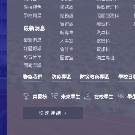
學校特色
學務處
餐飲管理科
學校願景
總務處
照顧服務科
實習處
機電科
最新消息
輔導室
汽車科
最新消息
人事室
電機科
媒體報導
會計室
資訊科
影音分享
圖書室
僑生專班
開南榮耀
聯絡我們
防疫專區
防災教育專區
學校日




榮譽榜
未來學生
在校學生
學
教職員工研習專區
快速連結 +
行政會報專區