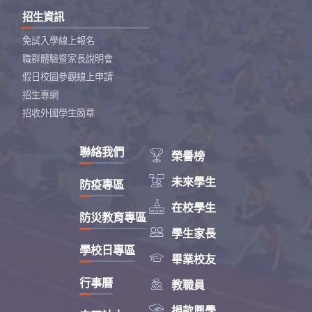
招生資訊
免試入學線上報名
職群體驗暨家長說明會
假日校園參觀線上申請
招生專網
招收外國學生簡章
聯絡我們

榮譽榜

未來學生
防疫專區

在校學生
防災教育專區

學生家長
學校日專區

畢業校友

行事曆
教職員

捐款興學