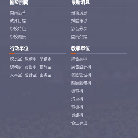
關於開南
最新消息
開南沿革
最新消息
教育目標
媒體報導
學校特色
影音分享
學校願景
開南榮耀
行政單位
教學單位
校長室
教務處
學務處
綜合高中
總務處
實習處
輔導室
廣告設計科
人事室
會計室
圖書室
餐飲管理科
照顧服務科
機電科
汽車科
電機科
資訊科
僑生專班