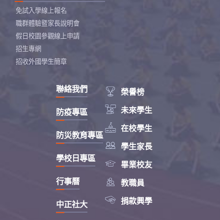
免試入學線上報名
職群體驗暨家長說明會
假日校園參觀線上申請
招生專網
招收外國學生簡章
聯絡我們

榮譽榜

未來學生
防疫專區

在校學生
防災教育專區

學生家長
學校日專區

畢業校友

行事曆
教職員

捐款興學
中正社大