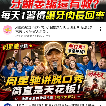
30:55
牙齦萎縮還有救? 每天1習慣讓牙肉長回來 ft. 炫晨 譚
敦慈【 小宇宙大爆發 】
小宇宙大爆發
•
619K views
1:17:48
【喜剧之王单口季】周星驰坐镇最新一季单口季！星爷