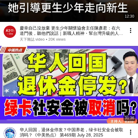
12:30
慶幸自己沒放棄 更生少年關懷協會主任陳彥君：在六
道門後，聽他們說話｜新職人精神・幫台灣升級的人
【天下44週年特別報導】
天下雜誌 video
•
20K views
31:36
华人回国，退休金停发？中国养老，绿卡社安金会被取
消吗？《中美热点》 第469期 July 28, 2025