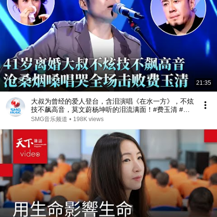
21:35
大叔为曾经的爱人登台，含泪演唱《在水一方》，不炫
技不飙高音，莫文蔚杨坤听的泪流满面！#费玉清 #任
柏儒 #天籁之战1 精华版 clip
SMG音乐频道
•
198K views