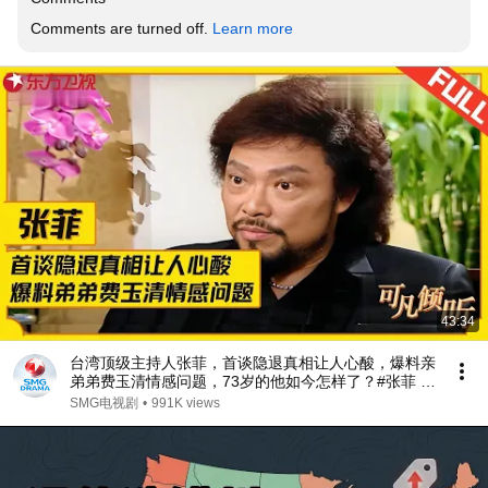
Comments are turned off. 
Learn more
43:34
台湾顶级主持人张菲，首谈隐退真相让人心酸，爆料亲
弟弟费玉清情感问题，73岁的他如今怎样了？#张菲 #
费玉清 #可凡倾听 FULL
SMG电视剧
•
991K views