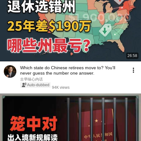
26:58
Which state do Chinese retirees move to? You'll
never guess the number one answer.
古早味心内话
Auto-dubbed
94K views