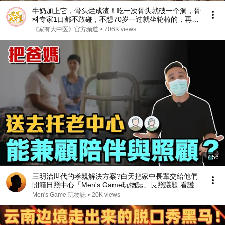
牛奶加上它，骨头烂成渣！吃一次骨头就破一个洞，骨
科专家1口都不敢碰，不想70岁一过就坐轮椅的，再喜
欢都要忌口！【家庭大医生】
《家有大中医》官方频道
•
706K views
17:56
三明治世代的孝親解決方案?白天把家中長輩交給他們
開箱日照中心「Men's Game玩物誌」長照議題 看護
Men's Game 玩物誌
•
20K views