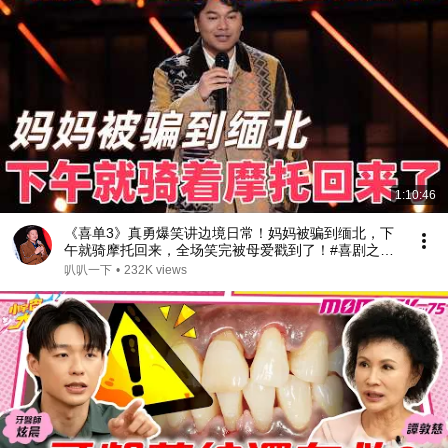
1:10:46
《喜单3》真勇爆笑讲边境日常！妈妈被骗到缅北，下
午就骑摩托回来，全场笑完被母爱戳到了！#喜剧之王
单口季 #脱口秀 #搞笑 #喜剧 #funny #综艺
叭叭一下
•
232K views