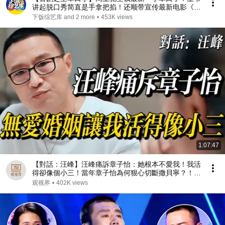
讲起脱口秀简直是手拿把掐！还顺带宣传最新电影《功
夫女足》！#周星驰 #搞笑
下饭综艺库 and 2 more
•
453K views
1:07:47
【對話：汪峰】汪峰痛訴章子怡：她根本不愛我！我活
得卻像個小三！當年章子怡為何狠心切斷撒貝寧？！#
蔡康永 #林志玲 #窦文涛 #鲁豫 #八卦 #娱乐圈 #康熙
观视界
•
402K views
来了