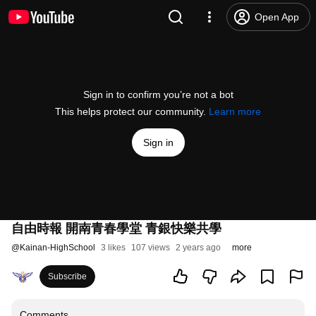
Open App
Sign in to confirm you’re not a bot
This helps protect our community.
Learn more
Sign in
自由時報 開南青春學堂 青銀快樂共學
@
Kainan-HighSchool
3 likes
107 views
2 years ago
more
Subscribe
Comments