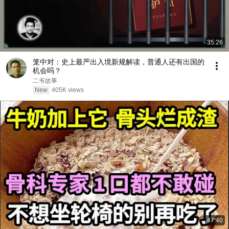
35:26
笼中对：史上最严出入境新规解读，普通人还有出国的
机会吗？
二爷故事
New
405K views
47:40