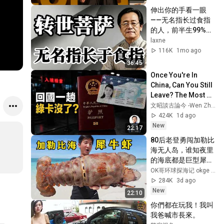
伸出你的手看一眼
——无名指长过食指
的人，前半生99%活
在地狱模式：倪海厦
laxne
揭开了古相手相最残
116K
1mo ago
忍的真相 #无名指 #
36:45
食指 #手相 #倪海厦 
Once You're In 
#地狱模式 #前半生
China, Can You Still 
坎坷 #被背叛 #借钱
Leave? The Most 
不还 #慈悲试炼#佛
Dangerous Clause 
文昭談古論今 -Wen Zhao Official
法
in the New Exit 
424K
1d ago
Regulations ...
New
22:17
80后老登勇闯加勒比
海无人岛，谁知夜里
的海底都是巨型犀牛
虾！#巴哈马 #荒岛
OK哥环球探海记 okge ocean exploration
探索 #鲨鱼 #赶海 #
284K
3d ago
唐冠螺 #拿骚石斑 #
New
22:10
加勒比海
你們都在玩我！我叫
我爸喊市長來。