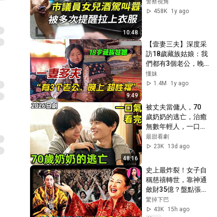
警察視角
458K
1y ago
10:48
【壹妻三夫】深度采
訪18歲藏族姑娘：我
們都有3個老公，晚
上超性福！我們藏族
懂妹
的愛情阿！
1.4M
1y ago
9:49
被丈夫當傭人，70 
歲奶奶的逃亡，治癒
無數年輕人，一口氣
看完【照子與瑠衣】
最甜看劇
1~8全集完整版，日
23K
13d ago
本都市愛情生活電視
48:16
劇解說
史上最炸裂！女子自
稱慈禧轉世，靠神通
斂財35億？盤點張馨
月的驚人神蹟…[驚掉
驚掉下巴
下巴 | 小烏]
43K
15h ago