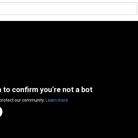
n to confirm you’re not a bot
 protect our community.
Learn more