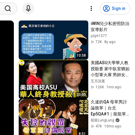
Sign in
iWIN兒少私密照防治
宣導影片
july61577
72K
8y ago
10:58
美國ASU大學華人教
授殺妻 家中臥室猶如
小型軍火庫 男帥女美
的婚姻背後居然藏著
五月說案
暗黑的關係 #真實記
126K
1mo ago
錄 #華人故事 #偵探 
20:05
#紀實故事分享
久違的QA 母單男討
#ASU教授殺妻
論脫單｜台北
Ep5QA#1｜龍龍單
口喜劇
龍龍LungLung
47K
10mo ago
8:51