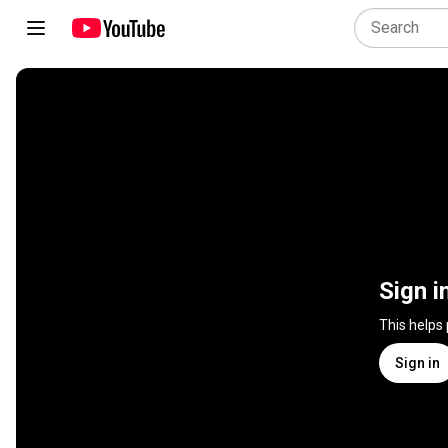
Sign i
This helps
Sign in