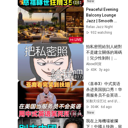
New
12:02
Peaceful Evening 
Balcony Lounge 
Jazz | Smooth 
Jazz and Serene 
Relax Jazz Night
Skyline Views for 
932 watching
Relaxation
LIVE
拍私密照給別人絕對
不是建立關係的籌碼
｜兒少性剝削｜
Abow 阿寶 X衛福部
Abow阿寶
保護司
43K
3y ago
2:17
《喜单3》中式英语
杀进美国脱口秀！华
裔服务员不会英语，
靠口音把全场笑疯
笑翻天综艺社 and 叭叭一下
了！#喜剧之王单口
304K
6d ago
季 #脱口秀 #搞笑 #
New
1:30:08
喜剧 #funny #综艺
我在上海機場被攔
下！中國人快跑，留