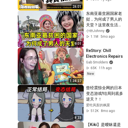
26:01
东南亚最贫困国家老
挝，为何成了男人的
天堂？这里夜生活有
多精彩？
小钟Johnny
1.1M
5mo ago
9:01
ReStory: Chill 
Electronics Repairs
Gab Smolders
65K
11h ago
New
1:34:27
曾经震惊全网的日本
变态游戏!结局到底多
逆天？！
爱吃凤梨的枫栗
512K
8mo ago
8:23
【Kiki】是曖昧還是