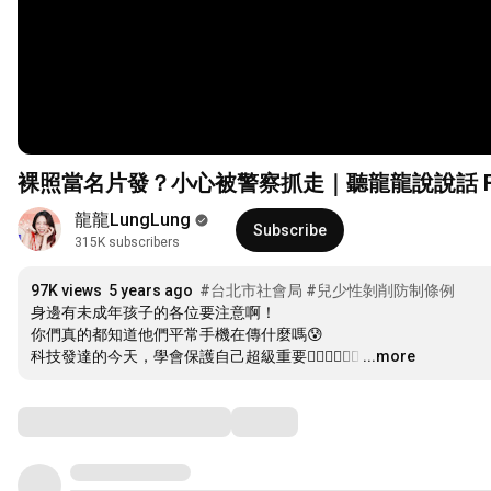
裸照當名片發？小心被警察抓走｜聽龍龍說說話 Fea
龍龍LungLung
Subscribe
315K subscribers
97K views
5 years ago
#台北市社會局
#兒少性剝削防制條例
身邊有未成年孩子的各位要注意啊！

你們真的都知道他們平常手機在傳什麼嗎😰

科技發達的今天，學會保護自己超級重要👍🏻👍🏻👍🏻
…
...more
Comments