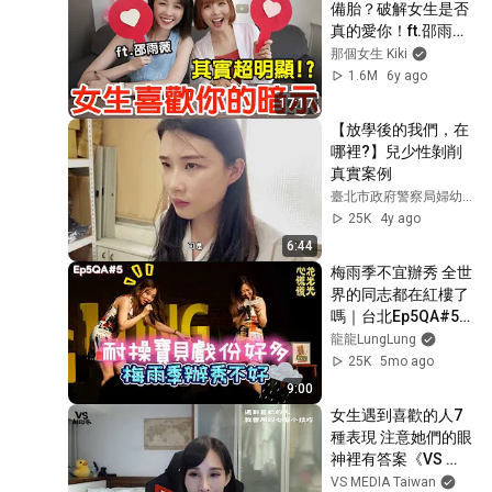
備胎？破解女生是否
真的愛你！ft.邵雨薇  
戀愛診斷室#1
那個女生 Kiki
1.6M
6y ago
17:17
【放學後的我們，在
哪裡?】兒少性剝削
真實案例
臺北市政府警察局婦幼警察隊
25K
4y ago
6:44
梅雨季不宜辦秀 全世
界的同志都在紅樓了
嗎｜台北Ep5QA#5
｜龍龍單口喜劇
龍龍LungLung
25K
5mo ago
9:00
女生遇到喜歡的人7
種表現 注意她們的眼
神裡有答案《VS 
MEDIA》
VS MEDIA Taiwan