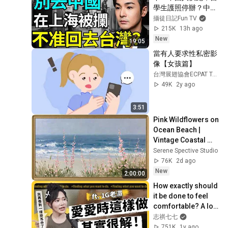
學生護照停辦？中共
全球大追稅，割完大
攝徒日記Fun TV
白割華僑！海外資產
215K
13h ago
全面繳回北京
New
19:05
當有人要求性私密影
像【女孩篇】
台灣展翅協會ECPAT Taiwan
49K
2y ago
3:51
Pink Wildflowers on 
Ocean Beach | 
Vintage Coastal 
Seascape Oil 
Serene Spective Studio
Painting | 4K 
76K
2d ago
Ambient TV 
New
2:00:00
Screensaver
How exactly should 
it be done to feel 
comfortable? A lot 
of guys might not 
志祺七七
even know...
751K
1y ago