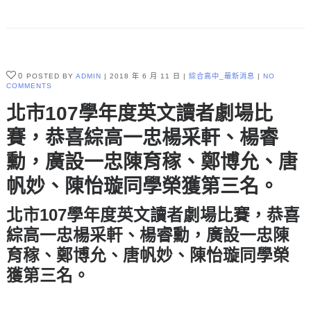
0
POSTED BY
ADMIN
2018 年 6 月 11 日
綜合高中_最新消息
NO
COMMENTS
北市107學年度英文讀者劇場比
賽，恭喜綜高一忠楊采軒、楊睿
勳，廣設一忠陳育稼、鄭博允、唐
帆妙、陳怡璇同學榮獲第三名。
北市107學年度英文讀者劇場比賽，恭喜
綜高一忠
楊采軒
、
楊睿勳
，廣設一忠
陳
育稼
、
鄭博允
、
唐帆妙、陳怡璇
同學榮
獲
第三名
。