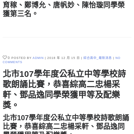
育稼
、
鄭博允
、
唐帆妙、陳怡璇
同學榮
獲
第三名
。
0
POSTED BY
ADMIN
2018 年 12 月 15 日
綜合高中_最新消息
NO
COMMENTS
北市107學年度公私立中等學校詩
歌朗誦比賽，恭喜綜高二忠楊采
軒、鄧品逸同學榮獲甲等及配樂
獎。
北市107學年度公私立中等學校詩歌朗誦
比賽，恭喜綜高二忠
楊采軒
、
鄧品逸
同