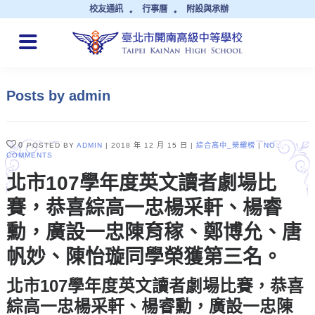
校友通訊
行事曆
附設與承辦
QUICK LINKS
Posts by admin
0
POSTED BY
ADMIN
2018 年 12 月 15 日
綜合高中_榮耀榜
NO
COMMENTS
北市107學年度英文讀者劇場比
賽，恭喜綜高一忠楊采軒、楊睿
勳，廣設一忠陳育稼、鄭博允、唐
帆妙、陳怡璇同學榮獲第三名。
北市107學年度英文讀者劇場比賽，恭喜
綜高一忠
楊采軒
、
楊睿勳
，廣設一忠
陳