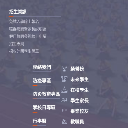
招生資訊
免試入學線上報名
職群體驗暨家長說明會
假日校園參觀線上申請
招生專網
招收外國學生簡章
聯絡我們

榮譽榜

未來學生
防疫專區

在校學生
防災教育專區

學生家長
學校日專區

畢業校友

行事曆
教職員