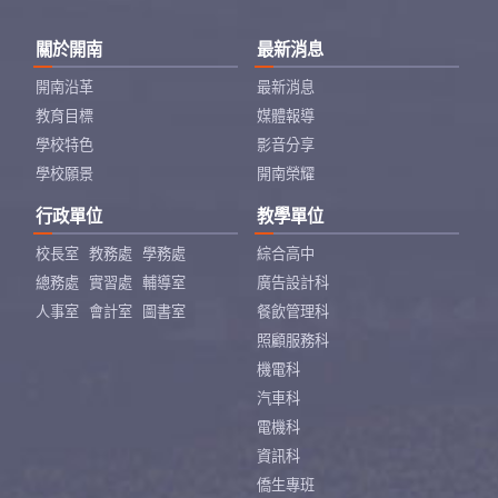
關於開南
最新消息
開南沿革
最新消息
教育目標
媒體報導
學校特色
影音分享
學校願景
開南榮耀
行政單位
教學單位
校長室
教務處
學務處
綜合高中
總務處
實習處
輔導室
廣告設計科
人事室
會計室
圖書室
餐飲管理科
照顧服務科
機電科
汽車科
電機科
資訊科
僑生專班