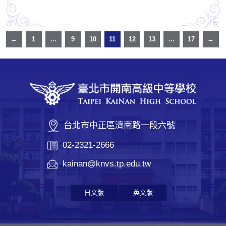
←
1
...
9
10
11
12
13
...
17
→
台北市中正區濟南路一段六號
02-2321-2666
kainan@knvs.tp.edu.tw
日文版
英文版