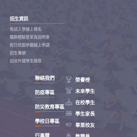
招生資訊
免試入學線上報名
職群體驗暨家長說明會
假日校園參觀線上申請
招生專網
招收外國學生簡章
聯絡我們

榮譽榜

未來學生
防疫專區

在校學生
防災教育專區

學生家長
學校日專區

畢業校友

行事曆
教職員