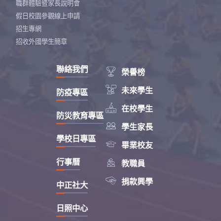
職群體驗暨家長說明會
假日校園參觀線上申請
招生專網
招收外國學生簡章
聯絡我們

榮譽榜

未來學生
防疫專區

在校學生
防災教育專區

學生家長
學校日專區

畢業校友

行事曆
教職員

捐款興學
中正社大
日照中心