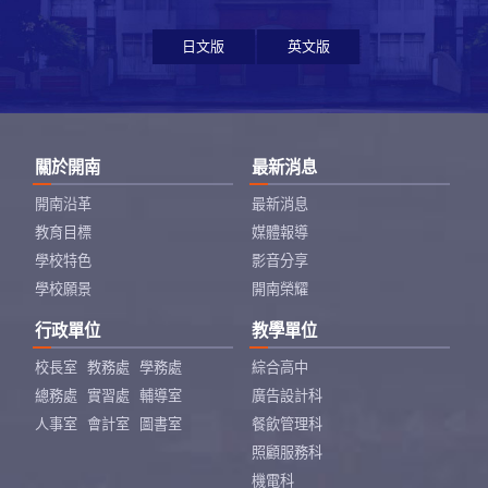
日文版
英文版
關於開南
最新消息
開南沿革
最新消息
教育目標
媒體報導
學校特色
影音分享
學校願景
開南榮耀
行政單位
教學單位
校長室
教務處
學務處
綜合高中
總務處
實習處
輔導室
廣告設計科
人事室
會計室
圖書室
餐飲管理科
照顧服務科
機電科