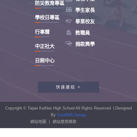
防災教育專區

學生家長
學校日專區

畢業校友

行事曆
教職員

捐款興學
中正社大
日照中心
快速連結 +
教職員工研習專區
行政會報專區
Copyright © Taipei KaiNan High School All Rights Reserved. | Designed
性別平等教育專區
By
GoodWill Design
網站地圖
|
網站使用條款
學生申訴及再申訴制度