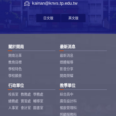
kainan@knvs.tp.edu.tw
日文版
英文版
關於開南
最新消息
開南沿革
最新消息
教育目標
媒體報導
學校特色
影音分享
學校願景
開南榮耀
行政單位
教學單位
校長室
教務處
學務處
綜合高中
總務處
實習處
輔導室
廣告設計科
人事室
會計室
圖書室
餐飲管理科
照顧服務科