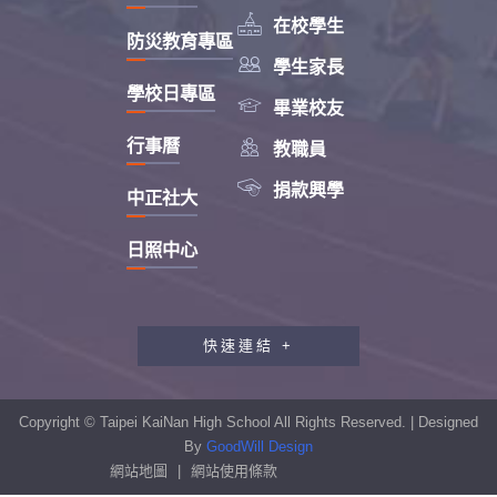

在校學生
防災教育專區

學生家長
學校日專區

畢業校友

行事曆
教職員

捐款興學
中正社大
日照中心
快速連結 +
教職員工研習專區
行政會報專區
Copyright © Taipei KaiNan High School All Rights Reserved. | Designed
性別平等教育專區
By
GoodWill Design
網站地圖
|
網站使用條款
學生申訴及再申訴制度