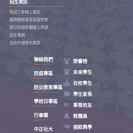
招生資訊
免試入學線上報名
職群體驗暨家長說明會
假日校園參觀線上申請
招生專網
招收外國學生簡章
聯絡我們

榮譽榜

未來學生
防疫專區

在校學生
防災教育專區

學生家長
學校日專區

畢業校友

行事曆
教職員

捐款興學
中正社大