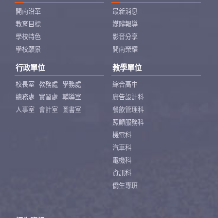
開南沿革
最新消息
教育目標
媒體報導
學校特色
影音分享
學校願景
開南榮耀
行政單位
教學單位
校長室
教務處
學務處
綜合高中
總務處
實習處
輔導室
廣告設計科
人事室
會計室
圖書室
餐飲管理科
照顧服務科
機電科
汽車科
電機科
資訊科
僑生專班